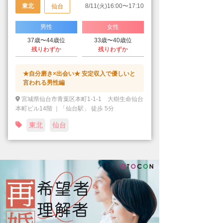
東北
8/11(火)16:00〜17:10
仙台
男性
女性
37歳〜44歳位
33歳〜40歳位
残りわずか
残りわずか
★自分磨き×出会い★ 安定収入で優しいと
言われる男性編
宮城県仙台市青葉区本町1-1-1 大樹生命仙台
本町ビル14階 ｜「仙台駅」 徒歩 5分
東北
仙台