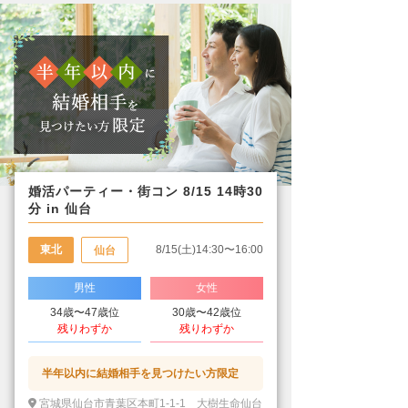
婚活パーティー・街コン 8/15 14時30
分 in 仙台
東北
8/15(土)14:30〜16:00
仙台
男性
女性
34歳〜47歳位
30歳〜42歳位
残りわずか
残りわずか
半年以内に結婚相手を見つけたい方限定
宮城県仙台市青葉区本町1-1-1 大樹生命仙台