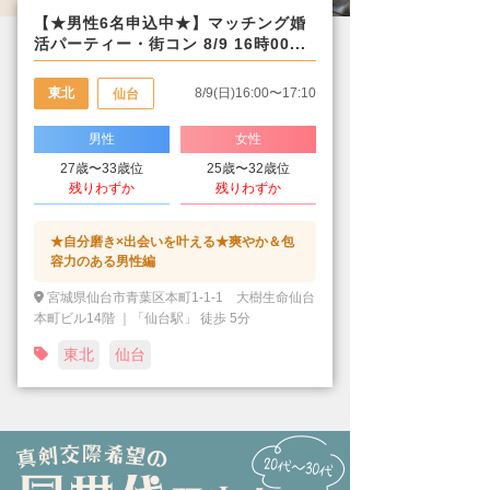
【★男性6名申込中★】マッチング婚
活パーティー・街コン 8/9 16時00...
東北
8/9(日)16:00〜17:10
仙台
男性
女性
27歳〜33歳位
25歳〜32歳位
残りわずか
残りわずか
★自分磨き×出会いを叶える★爽やか＆包
容力のある男性編
宮城県仙台市青葉区本町1-1-1 大樹生命仙台
本町ビル14階 ｜「仙台駅」 徒歩 5分
東北
仙台