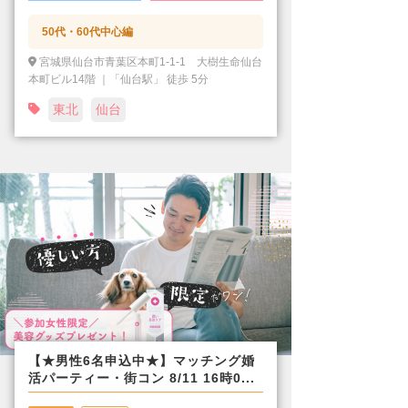
50代・60代中心編
宮城県仙台市青葉区本町1-1-1 大樹生命仙台
本町ビル14階 ｜「仙台駅」 徒歩 5分
東北
仙台
【★男性6名申込中★】マッチング婚
活パーティー・街コン 8/11 16時0...