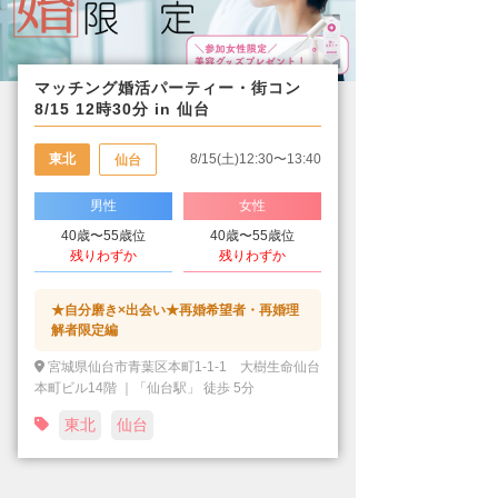
マッチング婚活パーティー・街コン
8/15 12時30分 in 仙台
東北
8/15(土)12:30〜13:40
仙台
男性
女性
40歳〜55歳位
40歳〜55歳位
残りわずか
残りわずか
★自分磨き×出会い★再婚希望者・再婚理
解者限定編
宮城県仙台市青葉区本町1-1-1 大樹生命仙台
本町ビル14階 ｜「仙台駅」 徒歩 5分
東北
仙台