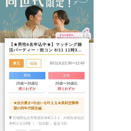
【★男性6名申込中★】マッチング婚
活パーティー・街コン 8/11 11時3...
東北
8/11(火)11:30〜12:40
仙台
男性
女性
28歳〜38歳位
26歳〜36歳位
残りわずか
残りわずか
★自分磨き×出会いを叶える★真剣交際希
望の同年代限定編
宮城県仙台市青葉区本町1-1-1 大樹生命仙台
本町ビル14階 ｜「仙台駅」 徒歩 5分