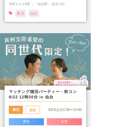
本町ビル14階 ｜「仙台駅」 徒歩 5分
東北
仙台
マッチング婚活パーティー・街コン
8/22 12時30分 in 仙台
東北
8/22(土)12:30〜13:40
仙台
男性
女性