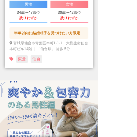
男性
女性
34歳〜47歳位
30歳〜42歳位
残りわずか
残りわずか
半年以内に結婚相手を見つけたい方限定
宮城県仙台市青葉区本町1-1-1 大樹生命仙台
本町ビル14階 ｜「仙台駅」 徒歩 5分
東北
仙台