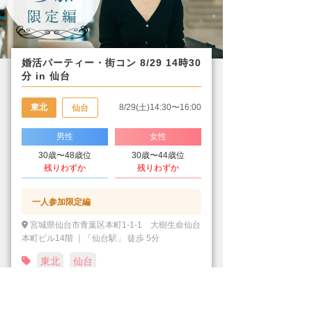
婚活パーティー・街コン 8/29 14時30
分 in 仙台
東北
8/29(土)14:30〜16:00
仙台
男性
女性
30歳〜48歳位
30歳〜44歳位
残りわずか
残りわずか
一人参加限定編
宮城県仙台市青葉区本町1-1-1 大樹生命仙台
本町ビル14階 ｜「仙台駅」 徒歩 5分
東北
仙台