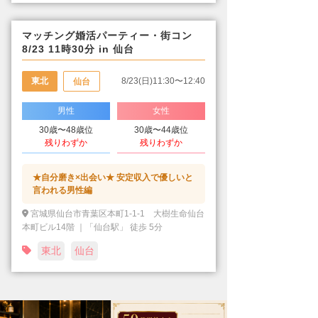
マッチング婚活パーティー・街コン
8/23 11時30分 in 仙台
東北
8/23(日)11:30〜12:40
仙台
男性
女性
30歳〜48歳位
30歳〜44歳位
残りわずか
残りわずか
★自分磨き×出会い★ 安定収入で優しいと
言われる男性編
宮城県仙台市青葉区本町1-1-1 大樹生命仙台
本町ビル14階 ｜「仙台駅」 徒歩 5分
東北
仙台