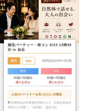
婚活パーティー・街コン 8/23 13時30
分 in 仙台
東北
8/23(日)13:30〜15:00
仙台
男性
女性
50歳〜59歳位
40歳〜55歳位
残りわずか
残りわずか
人生のパートナーを見つけたい方限定
宮城県仙台市青葉区本町1-1-1 大樹生命仙台
本町ビル14階 ｜「仙台駅」 徒歩 5分