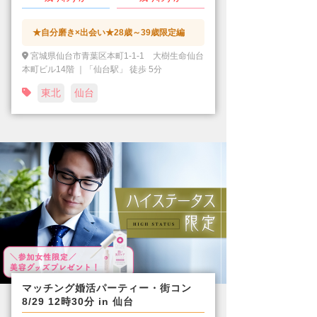
★自分磨き×出会い★28歳～39歳限定編
宮城県仙台市青葉区本町1-1-1 大樹生命仙台
本町ビル14階 ｜「仙台駅」 徒歩 5分
東北
仙台
マッチング婚活パーティー・街コン
8/29 12時30分 in 仙台