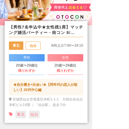
【男性7名申込中★女性残1席】マッチ
ング婚活パーティー・街コン 8/...
東北
8/8(土)17:00〜18:10
仙台
男性
女性
20歳〜29歳位
20歳〜29歳位
残りわずか
残りわずか
★自分磨き×出会い★【同年代の恋人が欲
しい】20代中心編
宮城県仙台市青葉区本町1-1-1 大樹生命仙台
本町ビル14階 ｜「仙台駅」 徒歩 5分
東北
仙台