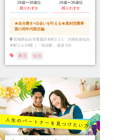
28歳〜38歳位
26歳〜36歳位
残りわずか
残りわずか
★自分磨き×出会いを叶える★真剣交際希
望の同年代限定編
宮城県仙台市青葉区本町1-1-1 大樹生命仙台
本町ビル14階 ｜「仙台駅」 徒歩 5分
東北
仙台