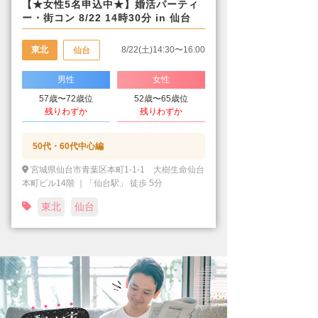
【★女性5名申込中★】婚活パーティ
ー・街コン 8/22 14時30分 in 仙台
東北
8/22(土)14:30〜16:00
仙台
男性
女性
57歳〜72歳位
52歳〜65歳位
残りわずか
残りわずか
50代・60代中心編
宮城県仙台市青葉区本町1-1-1 大樹生命仙台
本町ビル14階 ｜「仙台駅」 徒歩 5分
東北
仙台