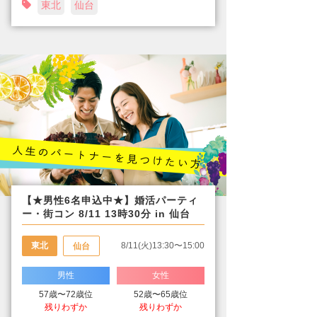
東北
仙台
【★男性6名申込中★】婚活パーティ
ー・街コン 8/11 13時30分 in 仙台
東北
8/11(火)13:30〜15:00
仙台
男性
女性
57歳〜72歳位
52歳〜65歳位
残りわずか
残りわずか