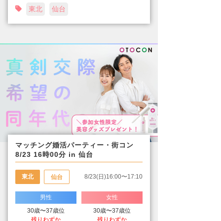
東北
仙台
マッチング婚活パーティー・街コン
8/23 16時00分 in 仙台
東北
8/23(日)16:00〜17:10
仙台
男性
女性
30歳〜37歳位
30歳〜37歳位
残りわずか
残りわずか