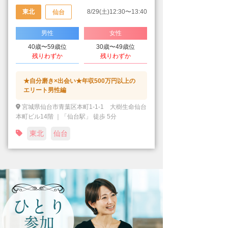
東北
8/29(土)12:30〜13:40
仙台
男性
女性
40歳〜59歳位
30歳〜49歳位
残りわずか
残りわずか
★自分磨き×出会い★年収500万円以上の
エリート男性編
宮城県仙台市青葉区本町1-1-1 大樹生命仙台
本町ビル14階 ｜「仙台駅」 徒歩 5分
東北
仙台