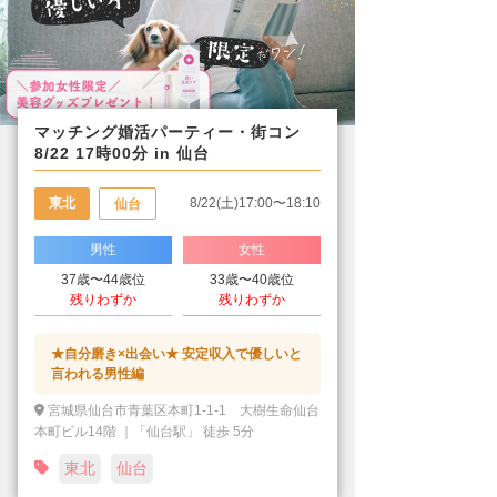
マッチング婚活パーティー・街コン
8/22 17時00分 in 仙台
東北
8/22(土)17:00〜18:10
仙台
男性
女性
37歳〜44歳位
33歳〜40歳位
残りわずか
残りわずか
★自分磨き×出会い★ 安定収入で優しいと
言われる男性編
宮城県仙台市青葉区本町1-1-1 大樹生命仙台
本町ビル14階 ｜「仙台駅」 徒歩 5分
東北
仙台