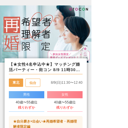
【★女性4名申込中★】マッチング婚
活パーティー・街コン 8/9 11時30...
東北
8/9(日)11:30〜12:40
仙台
男性
女性
40歳〜55歳位
40歳〜55歳位
残りわずか
残りわずか
★自分磨き×出会い★再婚希望者・再婚理
解者限定編