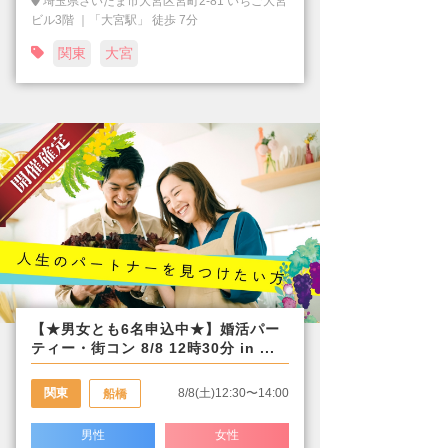
埼玉県さいたま市大宮区宮町2-81 いちご大宮
ビル3階 ｜「大宮駅」 徒歩 7分
関東
大宮
【★男女とも6名申込中★】婚活パー
ティー・街コン 8/8 12時30分 in ...
関東
8/8(土)12:30〜14:00
船橋
男性
女性