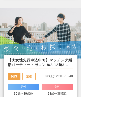
【★女性先行申込中★】マッチング婚
活パーティー・街コン 8/8 12時3...
関西
8/8(土)12:30〜13:40
京都
男性
女性
30歳〜39歳位
28歳〜38歳位
残りわずか
残りわずか
最後の恋をお探しの同年代限定編