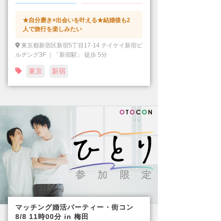
★自分磨き×出会いを叶える★結婚後も2
人で旅行を楽しみたい
東京都新宿区新宿5丁目17-14 テイケイ新宿ビ
ルヂング3F ｜「新宿駅」 徒歩 5分
東京
新宿
マッチング婚活パーティー・街コン
8/8 11時00分 in 梅田