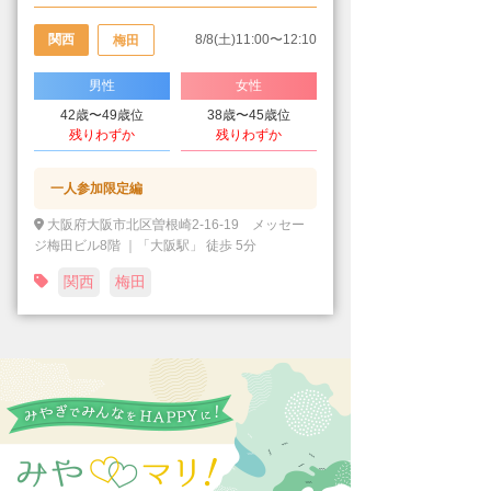
関西
8/8(土)11:00〜12:10
梅田
男性
女性
42歳〜49歳位
38歳〜45歳位
残りわずか
残りわずか
一人参加限定編
大阪府大阪市北区曽根崎2-16-19 メッセー
ジ梅田ビル8階 ｜「大阪駅」 徒歩 5分
関西
梅田