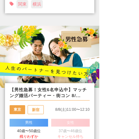
関東
横浜
【男性急募！女性6名申込中】マッチ
ング婚活パーティー・街コン 8/...
東京
8/8(土)11:00〜12:10
新宿
男性
女性
40歳〜50歳位
37歳〜46歳位
残りわずか
キャンセル待ち