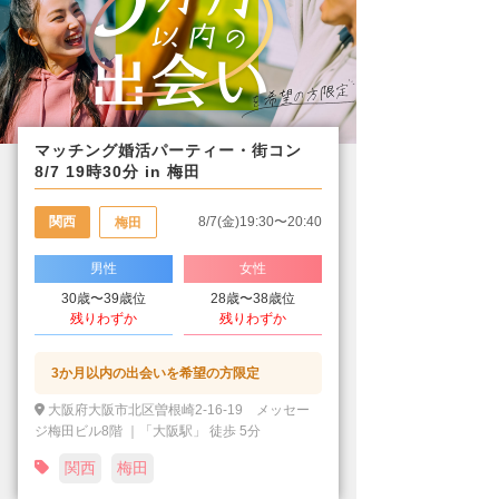
マッチング婚活パーティー・街コン
8/7 19時30分 in 梅田
関西
8/7(金)19:30〜20:40
梅田
男性
女性
30歳〜39歳位
28歳〜38歳位
残りわずか
残りわずか
3か月以内の出会いを希望の方限定
大阪府大阪市北区曽根崎2-16-19 メッセー
ジ梅田ビル8階 ｜「大阪駅」 徒歩 5分
関西
梅田