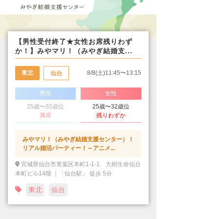
【男性受付終了★女性お席残りわず
か！】みやマリ！（みやぎ結婚支...
東北
8/8(土)11:45〜13:15
仙台
男性
女性
25歳〜32歳位
25歳〜32歳位
満席
残りわずか
みやマリ！（みやぎ結婚支援センター）！
リアル婚活パーティー！～アニメ...
宮城県仙台市青葉区本町1-1-1 大樹生命仙台
本町ビル14階 ｜「仙台駅」 徒歩 5分
東北
仙台