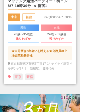
マッチング婚活パーティー・街コン
8/7 19時30分 in 新宿1
東京
8/7(金)19:30〜20:40
新宿
男性
女性
28歳〜35歳位
24歳〜32歳位
残りわずか
残りわずか
★自分磨き×出会いを叶える★公務員or上
場企業勤務男性
東京都新宿区新宿5丁目17-14 テイケイ新宿ビ
ルヂング3F ｜「新宿駅」 徒歩 5分
東京
新宿