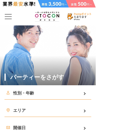
パーティーをさがす
性別・年齢
エリア
開催日