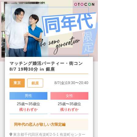
マッチング婚活パーティー・街コン
8/7 19時30分 in 銀座
東京
8/7(金)19:30〜20:40
銀座
男性
女性
25歳〜35歳位
25歳〜35歳位
残りわずか
残りわずか
同年代の恋人が欲しい方限定編
東京都千代田区有楽町2-5-1 有楽町センター