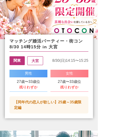
マッチング婚活パーティー・街コン
8/30 14時15分 in 大宮
関東
8/30(日)14:15〜15:25
大宮
男性
女性
27歳〜33歳位
27歳〜33歳位
残りわずか
残りわずか
【同年代の恋人が欲しい】25歳～35歳限
定編