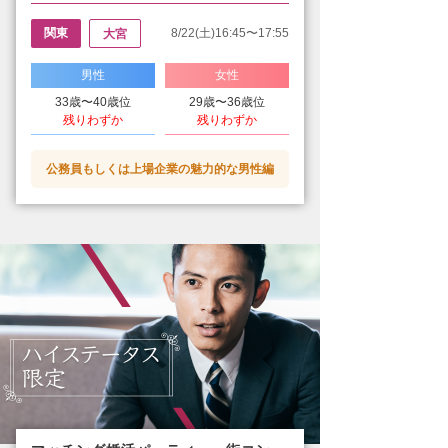
関東
8/22(土)16:45〜17:55
大宮
男性
女性
33歳〜40歳位
29歳〜36歳位
残りわずか
残りわずか
公務員もしくは上場企業の魅力的な男性編