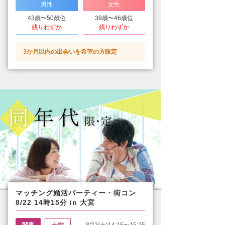
男性
女性
43歳〜50歳位
39歳〜46歳位
残りわずか
残りわずか
3か月以内の出会いを希望の方限定
マッチング婚活パーティー・街コン
8/22 14時15分 in 大宮