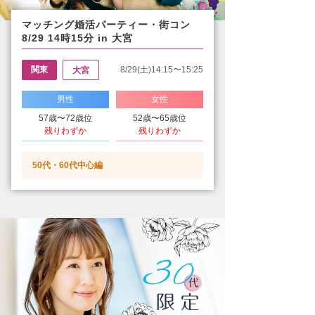
マッチング婚活パーティー・街コン
8/29 14時15分 in 大宮
関東
8/29(土)14:15〜15:25
大宮
男性
女性
57歳〜72歳位
52歳〜65歳位
残りわずか
残りわずか
50代・60代中心編