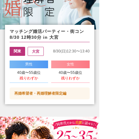
マッチング婚活パーティー・街コン
8/30 12時30分 in 大宮
関東
8/30(日)12:30〜13:40
大宮
男性
女性
40歳〜55歳位
40歳〜55歳位
残りわずか
残りわずか
再婚希望者・再婚理解者限定編