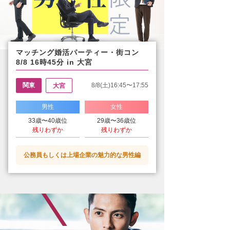
マッチング婚活パーティー・街コン
8/8 16時45分 in 大宮
関東
8/8(土)16:45〜17:55
大宮
男性
女性
33歳〜40歳位
29歳〜36歳位
残りわずか
残りわずか
公務員もしくは上場企業の魅力的な男性編