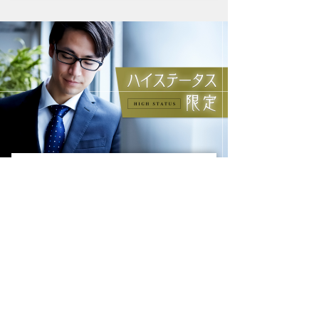
マッチング婚活パーティー・街コン
9/6 12時30分 in 大宮
関東
9/6(日)12:30〜13:40
大宮
男性
女性
30歳〜45歳位
26歳〜41歳位
予約可
予約可
公務員もしくは上場企業の魅力的な男性編