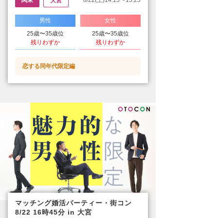
関東
8/22(土)14:15〜15:25
大宮
男性
女性
25歳〜35歳位
25歳〜35歳位
残りわずか
残りわずか
恋する同年代限定編
マッチング婚活パーティー・街コン
8/22 16時45分 in 大宮