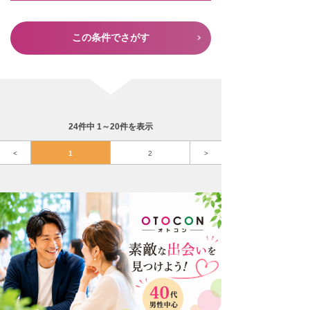
この条件でさがす
24件中 1～20件を表示
<
1
2
>