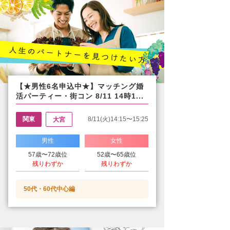
【★男性6名申込中★】マッチング婚
活パーティー・街コン 8/11 14時1...
関東
8/11(火)14:15〜15:25
大宮
男性
女性
57歳〜72歳位
52歳〜65歳位
残りわずか
残りわずか
50代・60代中心編