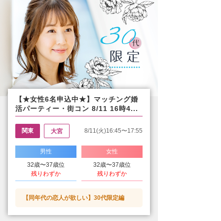
【★女性6名申込中★】マッチング婚
活パーティー・街コン 8/11 16時4...
関東
8/11(火)16:45〜17:55
大宮
男性
女性
32歳〜37歳位
32歳〜37歳位
残りわずか
残りわずか
【同年代の恋人が欲しい】30代限定編