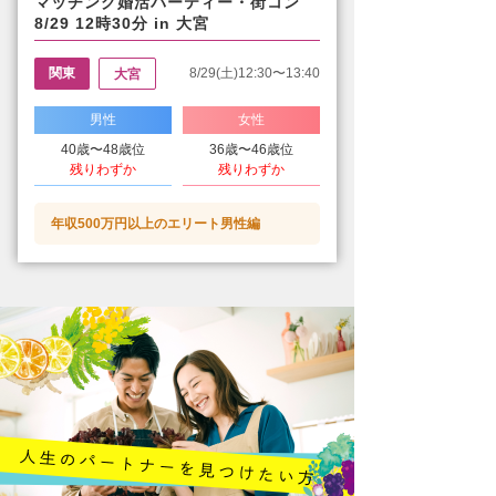
マッチング婚活パーティー・街コン
8/29 12時30分 in 大宮
関東
8/29(土)12:30〜13:40
大宮
男性
女性
40歳〜48歳位
36歳〜46歳位
残りわずか
残りわずか
年収500万円以上のエリート男性編