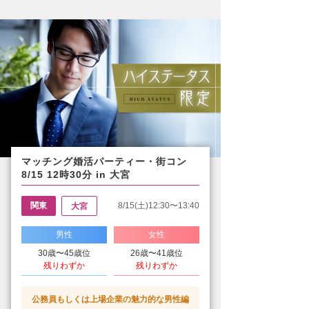
マッチング婚活パーティー・街コン
8/15 12時30分 in 大宮
関東
8/15(土)12:30〜13:40
大宮
男性
女性
30歳〜45歳位
26歳〜41歳位
残りわずか
残りわずか
公務員もしくは上場企業の魅力的な男性編