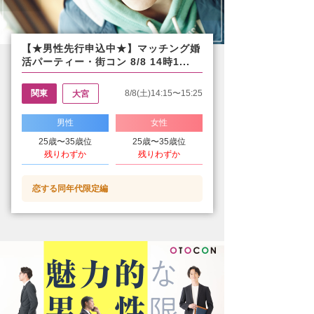
【★男性先行申込中★】マッチング婚
活パーティー・街コン 8/8 14時1...
関東
8/8(土)14:15〜15:25
大宮
男性
女性
25歳〜35歳位
25歳〜35歳位
残りわずか
残りわずか
恋する同年代限定編