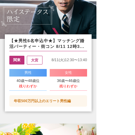
【★男性6名申込中★】マッチング婚
活パーティー・街コン 8/11 12時3...
関東
8/11(火)12:30〜13:40
大宮
男性
女性
40歳〜48歳位
36歳〜46歳位
残りわずか
残りわずか
年収500万円以上のエリート男性編