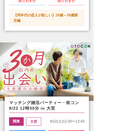
残りわずか
残りわずか
【同年代の恋人が欲しい】28歳～39歳限
定編
マッチング婚活パーティー・街コン
8/22 12時30分 in 大宮
関東
8/22(土)12:30〜13:40
大宮