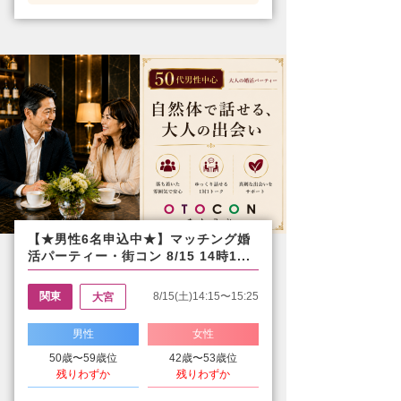
【★男性6名申込中★】マッチング婚
活パーティー・街コン 8/15 14時1...
関東
8/15(土)14:15〜15:25
大宮
男性
女性
50歳〜59歳位
42歳〜53歳位
残りわずか
残りわずか