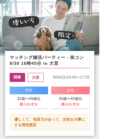
マッチング婚活パーティー・街コン
8/30 16時45分 in 大宮
関東
8/30(日)16:45〜17:55
大宮
男性
女性
32歳〜49歳位
30歳〜45歳位
残りわずか
残りわずか
優しくて、包容力があって、女性を大事に
する男性限定