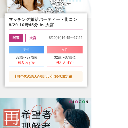
マッチング婚活パーティー・街コン
8/29 16時45分 in 大宮
関東
8/29(土)16:45〜17:55
大宮
男性
女性
32歳〜37歳位
32歳〜37歳位
残りわずか
残りわずか
【同年代の恋人が欲しい】30代限定編