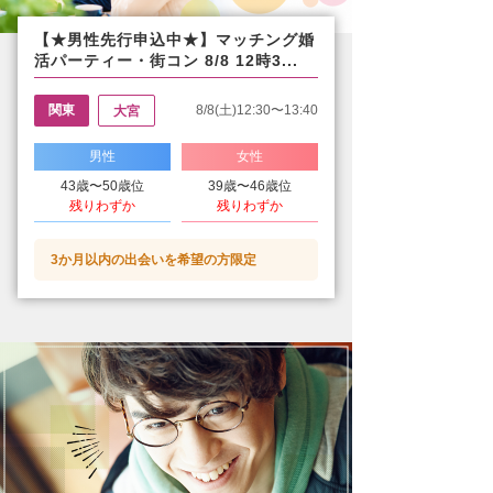
【★男性先行申込中★】マッチング婚
活パーティー・街コン 8/8 12時3...
関東
8/8(土)12:30〜13:40
大宮
男性
女性
43歳〜50歳位
39歳〜46歳位
残りわずか
残りわずか
3か月以内の出会いを希望の方限定