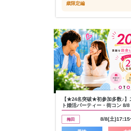
歳限定編
【★24名突破★初参加多数♪】
ト婚活パーティー・街コン 8/8 17
8/8(土)17:1
梅田