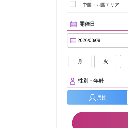
中国・四国エリア
開催日
月
火
性別・年齢
男性