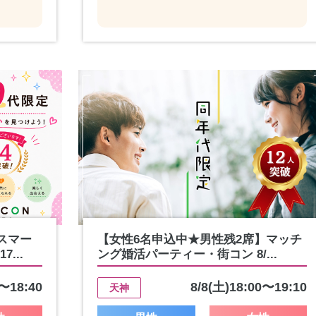
スマー
【女性6名申込中★男性残2席】マッチ
...
ング婚活パーティー・街コン 8/...
5〜18:40
8/8(土)18:00〜19:10
天神