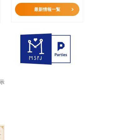
最新情報一覧
表示