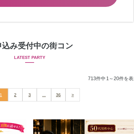
申込み受付中の街コン
LATEST PARTY
713件中
1～20件を
1
2
3
...
36
>