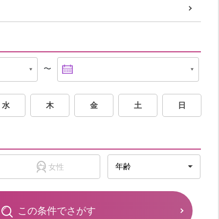
〜
水
木
金
土
日
女性
この条件でさがす