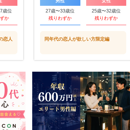
性
男性
女性
27歳位
27歳〜33歳位
25歳〜32歳位
ずか
残りわずか
残りわずか
の恋人
同年代の恋人が欲しい方限定編