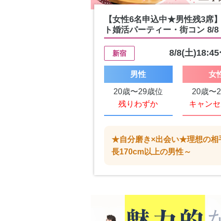
【女性6名申込中★男性残3席
ト婚活パーティー・街コン 8/8 .
8/8(土)18:4
新宿
男性
女
20歳〜29歳位
20歳〜
残りわずか
キャンセ
★自分磨き×出会い★理想の相
長170cm以上の男性～