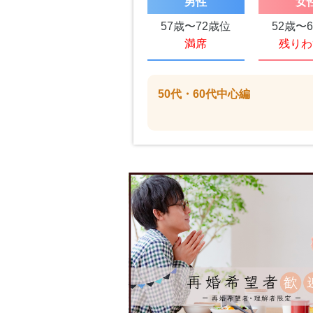
男性
女
57歳〜72歳位
52歳〜
満席
残りわ
50代・60代中心編