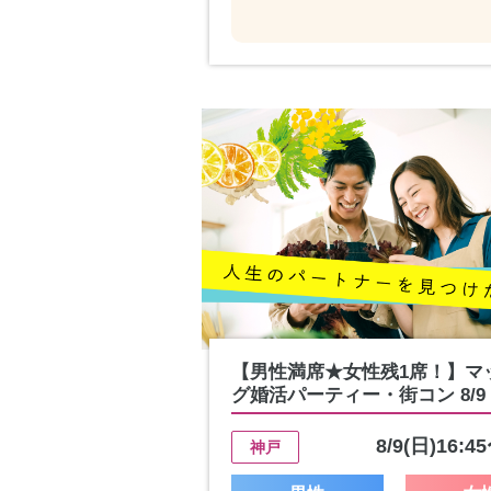
【男性満席★女性残1席！】マ
グ婚活パーティー・街コン 8/9 1.
8/9(日)16:4
神戸