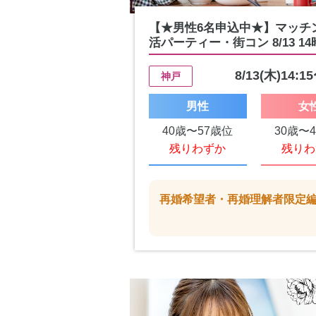
【★男性6名申込中★】マッチ
活パーティー・街コン 8/13 14時1
8/13(木)14:1
神戸
男性
女
40歳〜57歳位
30歳〜
残りわずか
残りわ
再婚希望者・再婚理解者限定