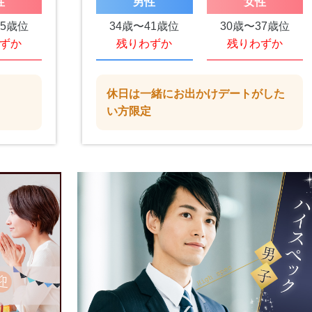
性
男性
女性
65歳位
34歳〜41歳位
30歳〜37歳位
ずか
残りわずか
残りわずか
休日は一緒にお出かけデートがした
い方限定