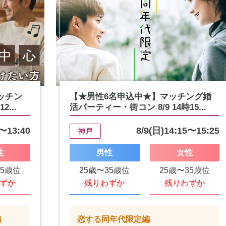
ッチン
【★男性6名申込中★】マッチング婚
...
活パーティー・街コン 8/9 14時15...
0〜13:40
8/9(日)14:15〜15:25
神戸
性
男性
女性
55歳位
25歳〜35歳位
25歳〜35歳位
ずか
残りわずか
残りわずか
編
恋する同年代限定編