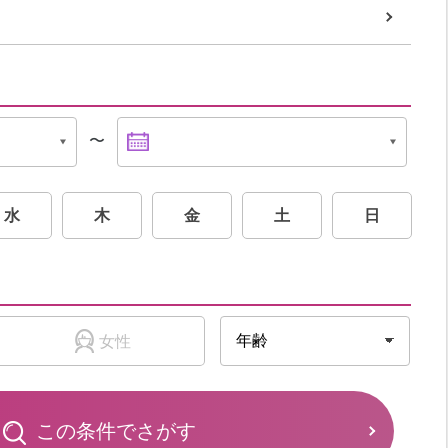
〜
水
木
金
土
日
女性
この条件でさがす