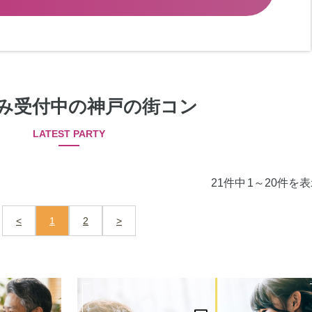
み受付中の神戸の街コン
LATEST PARTY
21件中
1～20件を
<
1
2
>