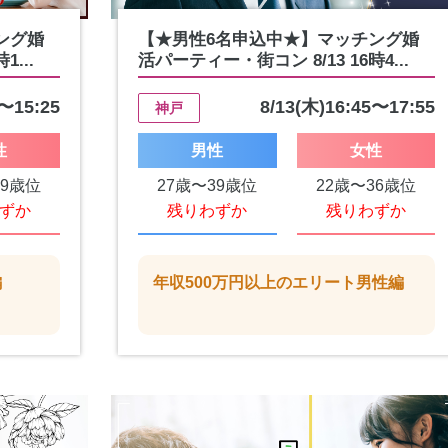
ング婚
【★男性6名申込中★】マッチング婚
...
活パーティー・街コン 8/13 16時4...
5〜15:25
8/13(木)16:45〜17:55
神戸
性
男性
女性
49歳位
27歳〜39歳位
22歳〜36歳位
ずか
残りわずか
残りわずか
編
年収500万円以上のエリート男性編