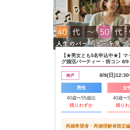
【★男女とも5名申込中★】マ
グ婚活パーティー・街コン 8/9 12
8/9(日)12:3
神戸
男性
女
40歳〜55歳位
40歳〜
残りわずか
残りわ
再婚希望者・再婚理解者限定