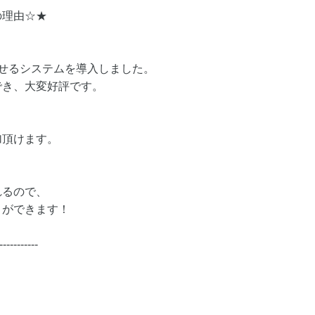
の理由☆★
せるシステムを導入しました。
でき、大変好評です。
加頂けます。
れるので、
とができます！
-----------