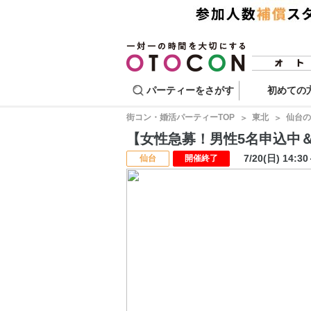
パーティーをさがす
初めての
街コン・婚活パーティーTOP
東北
仙台の
【女性急募！男性5名申込中＆3名
7/20(日) 14:3
仙台
開催終了