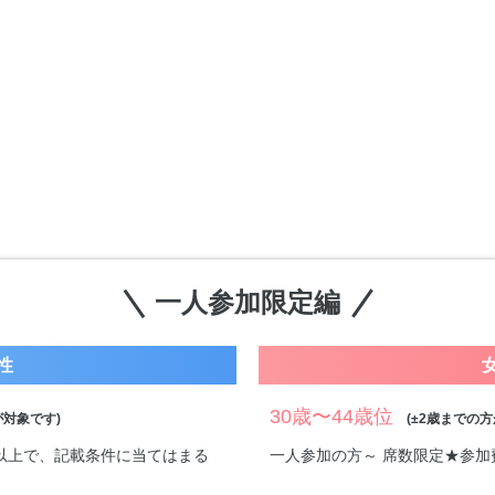
一人参加限定編
性
30歳〜44歳位
対象です)
(±2歳までの方
万円以上で、記載条件に当てはまる
一人参加の方～ 席数限定★参