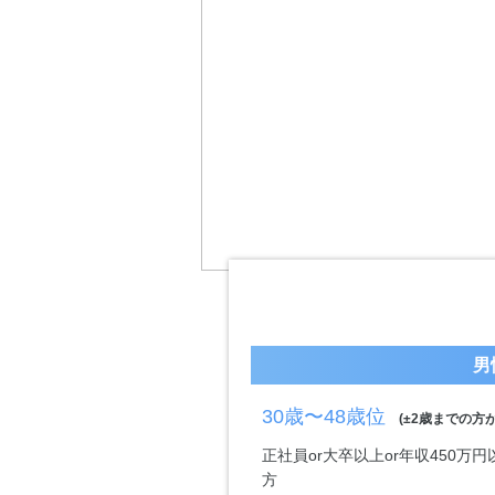
男
30歳〜48歳位
(±2歳までの方が
正社員or大卒以上or年収450
方