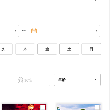
〜
水
木
金
土
日
女性