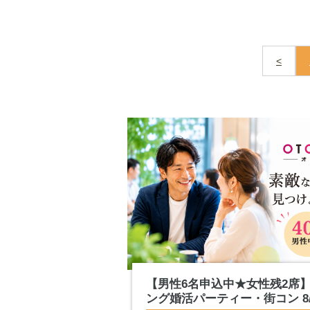
<
【男性6名申込中★女性残2席
ング婚活パーティー・街コン 8/.