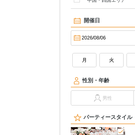
中国・四国エリア
開催日
月
火
性別・年齢
男性
パーティースタイル