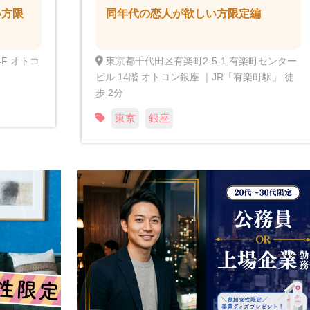
い方限
同年代の恋人が欲しい方限定編
F オトコ
東京都千代田区有楽町2-5-1 有楽町センター
ビル 14階 オトコン銀座 ｜JR「有楽町駅」 徒
歩 2分
東京
銀座