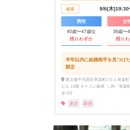
8/6(木)19:3
銀座
男性
女
40歳〜47歳位
36歳〜
残りわずか
残りわ
半年以内に結婚相手を見つけ
限定
東京都千代田区有楽町2-5-1 有楽
ビル 14階 オトコン銀座 ｜JR「有楽
歩 2分
東京
銀座