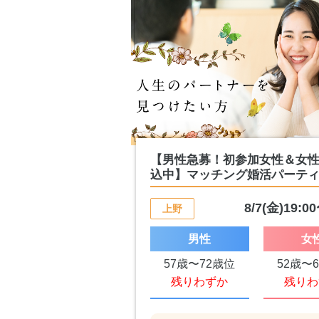
【男性急募！初参加女性＆女
込中】マッチング婚活パーティ.
8/7(金)19:0
上野
男性
女
57歳〜72歳位
52歳〜
残りわずか
残りわ