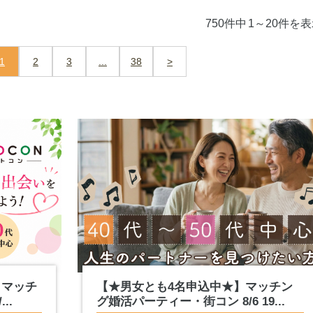
750件中
1～20件を
1
2
3
...
38
>
】マッチ
【★男女とも4名申込中★】マッチン
..
グ婚活パーティー・街コン 8/6 19...