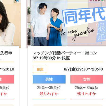
性先行申
マッチング婚活パーティー・街コン
..
8/7 19時30分 in 銀座
0〜20:10
8/7(金)19:30〜20:40
銀座
性
男性
女性
65歳位
25歳〜35歳位
25歳〜35歳位
ずか
残りわずか
残りわずか