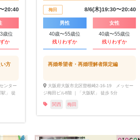
0〜20:40
8/6(木)19:30〜20:40
梅田
性
男性
女性
43歳位
40歳〜55歳位
40歳〜55歳位
ずか
残りわずか
残りわずか
たい方
再婚希望者・再婚理解者限定編
町センター
大阪府大阪市北区曽根崎2-16-19 メッセー
町駅」 徒
ジ梅田ビル8階 ｜「大阪駅」 徒歩 5分
関西
梅田