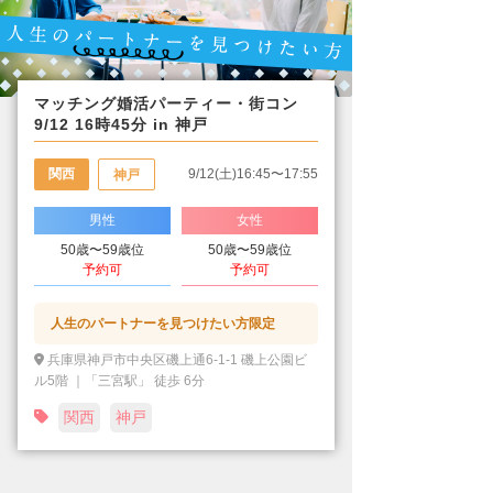
マッチング婚活パーティー・街コン
9/12 16時45分 in 神戸
関西
9/12(土)16:45〜17:55
神戸
男性
女性
50歳〜59歳位
50歳〜59歳位
予約可
予約可
人生のパートナーを見つけたい方限定
兵庫県神戸市中央区磯上通6-1-1 磯上公園ビ
ル5階 ｜「三宮駅」 徒歩 6分
関西
神戸