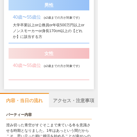
男性
40歳〜55歳位
(±2歳までの方が対象です)
大学卒業以上or公務員or年収500万円以上or
ノンスモーカーor身長170cm以上の【どれ
か】に該当する方
女性
40歳〜55歳位
(±2歳までの方が対象です)
内容・当日の流れ
アクセス・注意事項
パーティー内容
澄み切った青空がすぐそこまで来ている冬を意識さ
せる時期となりました。1年はあっという間だから
こそ、思い立った時に婚活を始めることが幸せへの