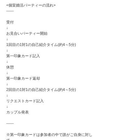
<個室婚活パーティーの流れ>
------
受付
↓
お見合いパーティー開始
↓
1回目の1対1の自己紹介タイム(約4～5分)
↓
第一印象カード記入
↓
休憩
↓
第一印象カード返却
↓
2回目の1対1の自己紹介タイム(約4～5分)
↓
リクエストカード記入
↓
カップル発表
------
※第一印象カードは参加者の中で誰がご自身に対し