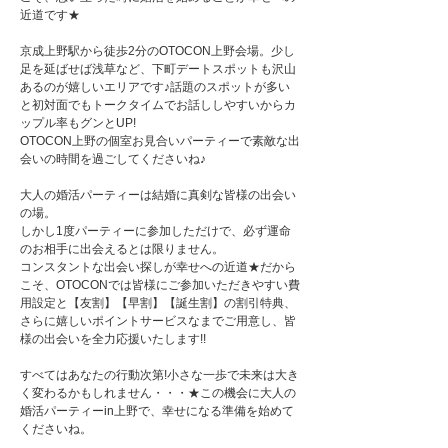
近道です★
京成上野駅から徒歩2分のOTOCON上野会場。少し
足を延ばせば浅草など、下町デートスポットも沢山
あるのが嬉しいエリアです♪話題のスポットが多い
と初対面でもトークタイムでお話ししやすいからカ
ップル率もグンとUP!
OTOCON上野の個室お見合いパーティーで素敵な出
会いの時間を過ごしてくださいね♪
大人の婚活パーティーは結婚に真剣な皆様の出会い
の場。
しかし1度パーティーに参加しただけで、必ず運命
のお相手に出会えるとは限りません。
コンスタントな出会い探しが幸せへの近道★だから
こそ、OTOCONでは皆様にご参加いただきやすい費
用設定と【友割】【早割】【誕生割】の割引特典、
さらに嬉しいポイントサービスなまでご用意し、皆
様の出会いを全力応援いたします!!
すべてはあなたの行動次第!小さな一歩で未来は大き
く変わるかもしれません・・・★この機会に大人の
婚活パーティーin上野で、幸せになる準備を始めて
くださいね。