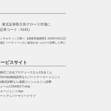
、
東京証券取引所グロース市場に
券コード：6181)
サルティング調べ 【調査実施期間】2020年4月21日
定義】パーティーへのご参加がきっかけで交際した率に
サービスサイト
婚式二次会プロデュースなら2次会くん
NOUS
結婚相談所ならパートナーエージェント
N
婚活診断なら成婚コンシェルジュ診断
CONNECT-ship
エージェントApp
ートアニバーサリークラブ