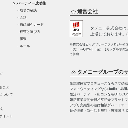
パーティー成功術
成功の秘訣
運営会社
会話
自己紹介カード
タメニー株式会社は
種類と選び方
上場しております。(証
服装
※株式会社ビッグツリーテクノロジー&コン
ルール
（火）～4月24日（金）【カップル率の
て算出
タメニーグループの
ぶ
挙式披露宴プロデュースならスマ婚
結
ること
フォトウェディングならstudio LUMI
婚活パーティー・街コンならOTOCO
について
婚活事業者間会員相互紹介プラットフォーム
アプリ完結型の結婚相談所パートナー
式
結婚準備・新生活を無料・無期限サポ
ポイント