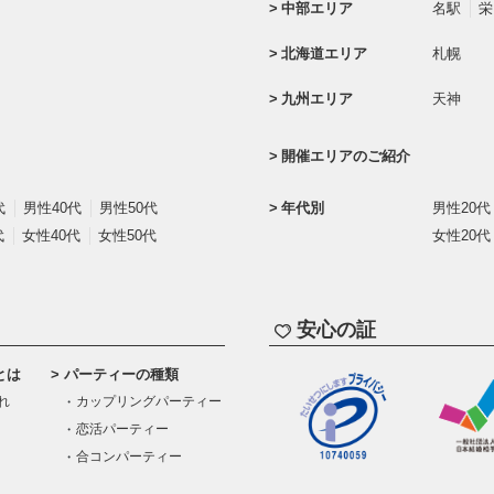
中部エリア
名駅
栄
北海道エリア
札幌
九州エリア
天神
開催エリアのご紹介
代
男性40代
男性50代
年代別
男性20代
代
女性40代
女性50代
女性20代
安心の証
とは
パーティーの種類
れ
カップリングパーティー
恋活パーティー
合コンパーティー