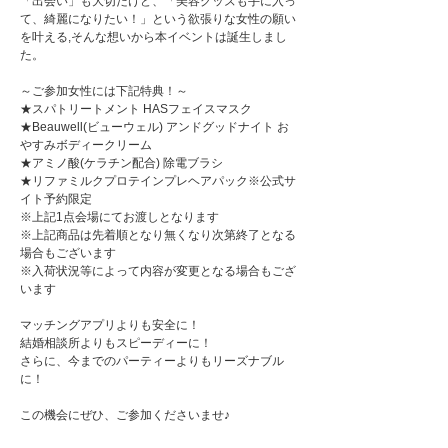
「出会い」も大切だけど、「美容グッズも手に入っ
て、綺麗になりたい！」という欲張りな女性の願い
を叶える,そんな想いから本イベントは誕生しまし
た。
～ご参加女性には下記特典！～
★スパトリートメント HASフェイスマスク
★Beauwell(ビューウェル) アンドグッドナイト お
やすみボディークリーム
★アミノ酸(ケラチン配合) 除電ブラシ
★リファミルクプロテインプレヘアパック※公式サ
イト予約限定
※上記1点会場にてお渡しとなります
※上記商品は先着順となり無くなり次第終了となる
場合もございます
※入荷状況等によって内容が変更となる場合もござ
います
マッチングアプリよりも安全に！
結婚相談所よりもスピーディーに！
さらに、今までのパーティーよりもリーズナブル
に！
この機会にぜひ、ご参加くださいませ♪