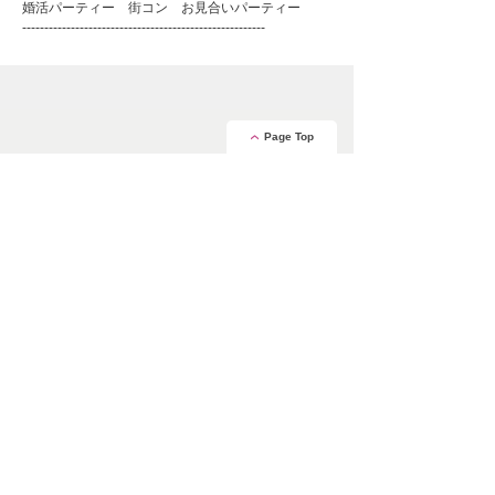
婚活パーティー 街コン お見合いパーティー
-------------------------------------------------------
Page Top
安心の証