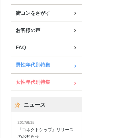
街コンをさがす
お客様の声
FAQ
男性年代別特集
女性年代別特集
ニュース
2017/6/15
『コネクトシップ』リリース
のお知らせ