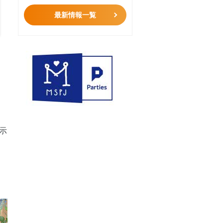
最新情報一覧
表示