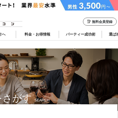
無料会員登録
方へ
料金・お得情報
パーティー成功術
選ば
をさがす
SEARCH