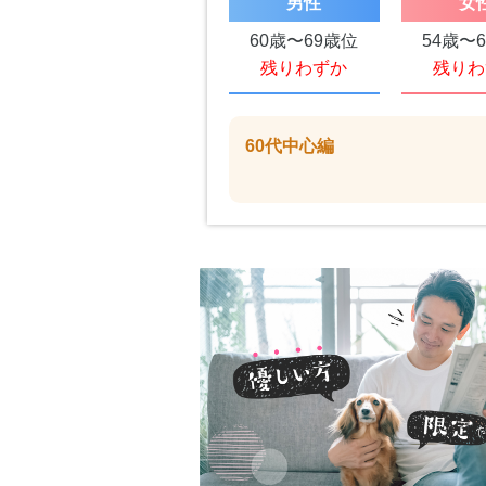
男性
女
60歳〜69歳位
54歳〜
残りわずか
残りわ
60代中心編