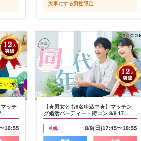
大事にする男性限定
】マッチ
【★男女とも6名申込中★】マッチン
..
グ婚活パーティー・街コン 8/9 17...
5〜16:55
8/9(日)17:45〜18:55
札幌