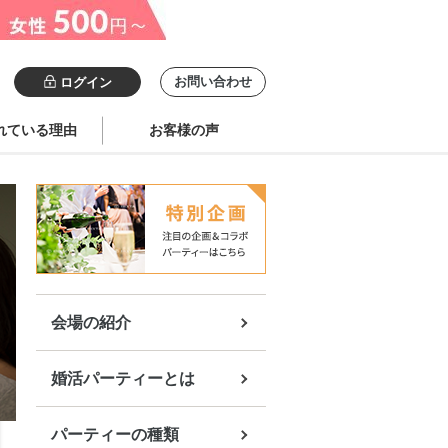
お問い合わせ
ログイン
れている理由
お客様の声
会場の紹介
婚活パーティーとは
パーティーの種類