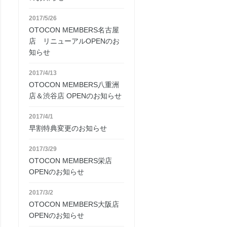
2017/5/26
OTOCON MEMBERS名古屋
店 リニューアルOPENのお
知らせ
2017/4/13
OTOCON MEMBERS八重洲
店＆渋谷店 OPENのお知らせ
2017/4/1
早割特典変更のお知らせ
2017/3/29
OTOCON MEMBERS栄店
OPENのお知らせ
2017/3/2
OTOCON MEMBERS大阪店
OPENのお知らせ