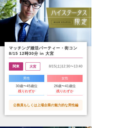
マッチング婚活パーティー・街コン
8/15 12時30分 in 大宮
関東
8/15(土)12:30〜13:40
大宮
男性
女性
30歳〜45歳位
26歳〜41歳位
残りわずか
残りわずか
公務員もしくは上場企業の魅力的な男性編