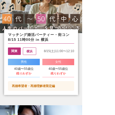
マッチング婚活パーティー・街コン
8/15 11時00分 in 横浜
関東
8/15(土)11:00〜12:10
横浜
男性
女性
40歳〜55歳位
40歳〜55歳位
残りわずか
残りわずか
再婚希望者・再婚理解者限定編