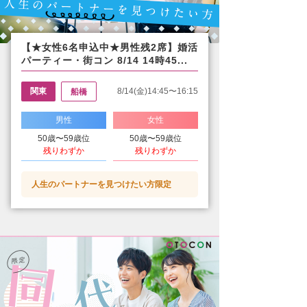
【★女性6名申込中★男性残2席】婚活
パーティー・街コン 8/14 14時45...
関東
8/14(金)14:45〜16:15
船橋
男性
女性
50歳〜59歳位
50歳〜59歳位
残りわずか
残りわずか
人生のパートナーを見つけたい方限定