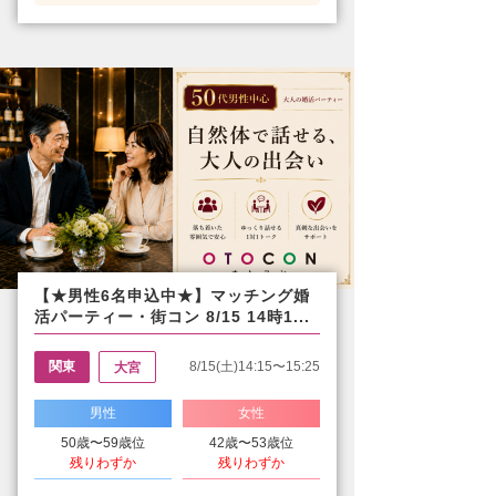
【★男性6名申込中★】マッチング婚
活パーティー・街コン 8/15 14時1...
関東
8/15(土)14:15〜15:25
大宮
男性
女性
50歳〜59歳位
42歳〜53歳位
残りわずか
残りわずか