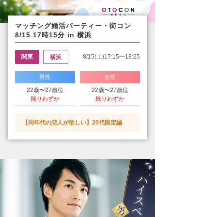
マッチング婚活パーティー・街コン
8/15 17時15分 in 横浜
関東
8/15(土)17:15〜18:25
横浜
男性
女性
22歳〜27歳位
22歳〜27歳位
残りわずか
残りわずか
【同年代の恋人が欲しい】20代限定編