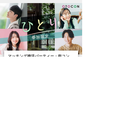
マッチング婚活パーティー・街コン
8/16 16時45分 in 横浜
関東
8/16(日)16:45〜17:55
横浜
男性
女性
40歳〜47歳位
35歳〜45歳位
残りわずか
残りわずか
一人参加限定編