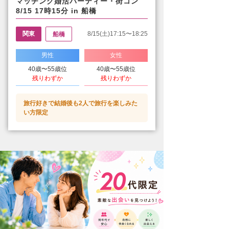
マッチング婚活パーティー・街コン
8/15 17時15分 in 船橋
関東
8/15(土)17:15〜18:25
船橋
男性
女性
40歳〜55歳位
40歳〜55歳位
残りわずか
残りわずか
旅行好きで結婚後も2人で旅行を楽しみた
い方限定