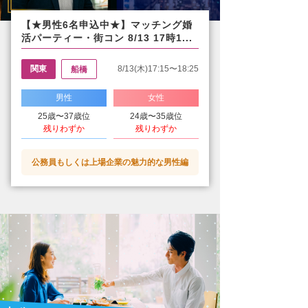
【★男性6名申込中★】マッチング婚
活パーティー・街コン 8/13 17時1...
関東
8/13(木)17:15〜18:25
船橋
男性
女性
25歳〜37歳位
24歳〜35歳位
残りわずか
残りわずか
公務員もしくは上場企業の魅力的な男性編