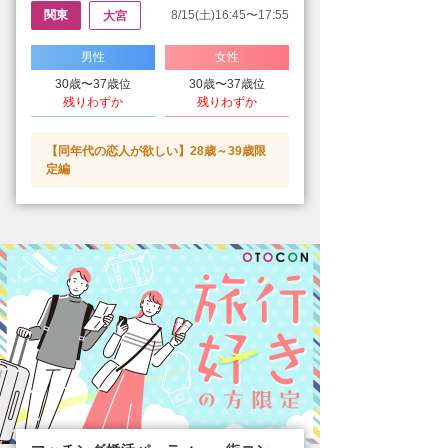
関東
8/15(土)16:45〜17:55
大宮
男性
女性
30歳〜37歳位
30歳〜37歳位
残りわずか
残りわずか
【同年代の恋人が欲しい】28歳～39歳限
定編