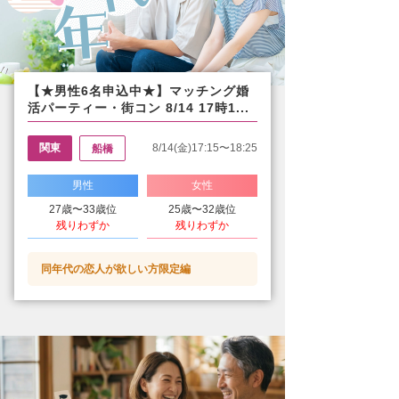
【★男性6名申込中★】マッチング婚
活パーティー・街コン 8/14 17時1...
関東
8/14(金)17:15〜18:25
船橋
男性
女性
27歳〜33歳位
25歳〜32歳位
残りわずか
残りわずか
同年代の恋人が欲しい方限定編