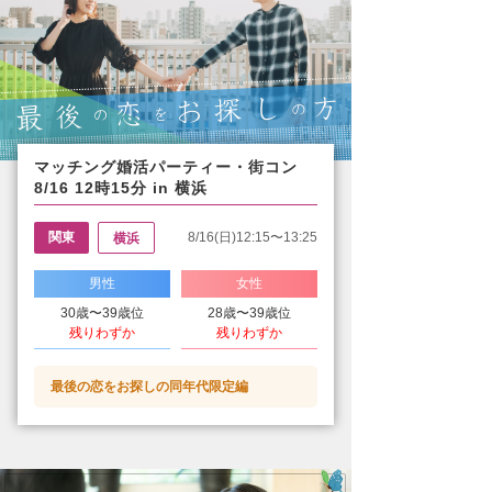
マッチング婚活パーティー・街コン
8/16 12時15分 in 横浜
関東
8/16(日)12:15〜13:25
横浜
男性
女性
30歳〜39歳位
28歳〜39歳位
残りわずか
残りわずか
最後の恋をお探しの同年代限定編