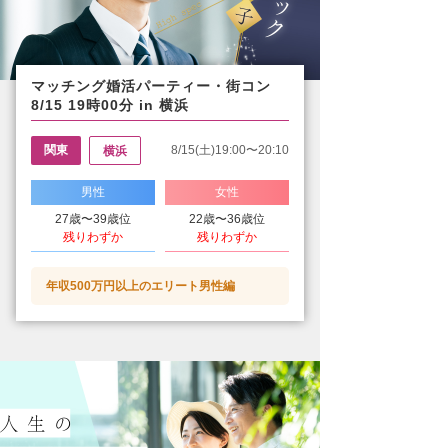
マッチング婚活パーティー・街コン
8/15 19時00分 in 横浜
関東
8/15(土)19:00〜20:10
横浜
男性
女性
27歳〜39歳位
22歳〜36歳位
残りわずか
残りわずか
年収500万円以上のエリート男性編