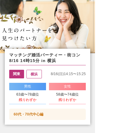
マッチング婚活パーティー・街コン
8/16 14時15分 in 横浜
関東
8/16(日)14:15〜15:25
横浜
男性
女性
63歳〜78歳位
58歳〜74歳位
残りわずか
残りわずか
60代・70代中心編