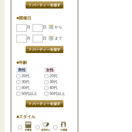
■開催日
月
日
から
月
日
まで
■年齢
男性
女性
20代
20代
30代
30代
40代
40代
50代以上
50代以上
■スタイル