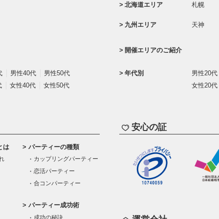
北海道エリア
札幌
九州エリア
天神
開催エリアのご紹介
代
男性40代
男性50代
年代別
男性20代
代
女性40代
女性50代
女性20代
安心の証
とは
パーティーの種類
れ
カップリングパーティー
恋活パーティー
合コンパーティー
パーティー成功術
成功の秘訣