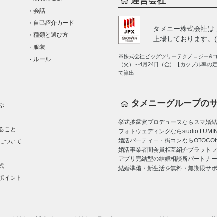
運営会社
会話
自己紹介カード
タメニー株式会社は
種類と選び方
上場しております。(証
服装
※株式会社ビッグツリーテクノロジー&コン
ルール
（火）～4月24日（金）【カップル率の
て算出
タメニーグループの
ぶ
挙式披露宴プロデュースならスマ婚
結
ること
フォトウェディングならstudio LUMI
婚活パーティー・街コンならOTOCO
について
婚活事業者間会員相互紹介プラットフォーム
アプリ完結型の結婚相談所パートナー
式
結婚準備・新生活を無料・無期限サポ
ポイント