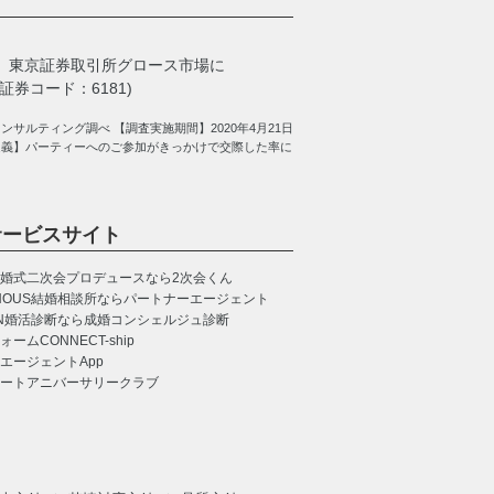
、
東京証券取引所グロース市場に
券コード：6181)
サルティング調べ 【調査実施期間】2020年4月21日
定義】パーティーへのご参加がきっかけで交際した率に
サービスサイト
婚式二次会プロデュースなら2次会くん
NOUS
結婚相談所ならパートナーエージェント
N
婚活診断なら成婚コンシェルジュ診断
CONNECT-ship
エージェントApp
ートアニバーサリークラブ