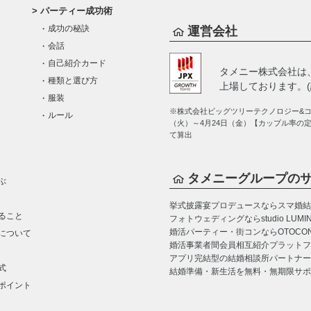
パーティー成功術
成功の秘訣
運営会社
会話
自己紹介カード
タメニー株式会社は
種類と選び方
上場しております。(証
服装
※株式会社ビッグツリーテクノロジー&コン
ルール
（火）～4月24日（金）【カップル率の
て算出
タメニーグループの
ぶ
挙式披露宴プロデュースならスマ婚
結
ること
フォトウェディングならstudio LUMI
婚活パーティー・街コンならOTOCO
について
婚活事業者間会員相互紹介プラットフォーム
アプリ完結型の結婚相談所パートナー
式
結婚準備・新生活を無料・無期限サポ
ポイント