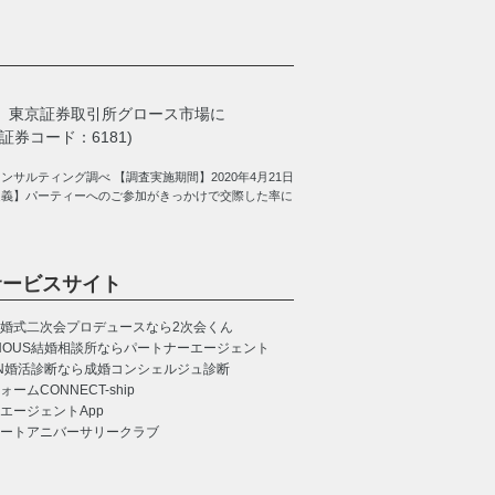
、
東京証券取引所グロース市場に
券コード：6181)
サルティング調べ 【調査実施期間】2020年4月21日
定義】パーティーへのご参加がきっかけで交際した率に
サービスサイト
婚式二次会プロデュースなら2次会くん
NOUS
結婚相談所ならパートナーエージェント
N
婚活診断なら成婚コンシェルジュ診断
CONNECT-ship
エージェントApp
ートアニバーサリークラブ