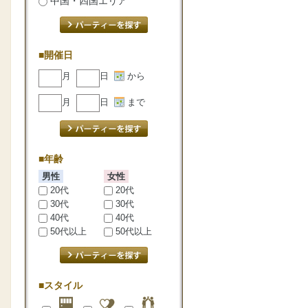
中国・四国エリア
■開催日
月
日
から
月
日
まで
■年齢
男性
女性
20代
20代
30代
30代
40代
40代
50代以上
50代以上
■スタイル