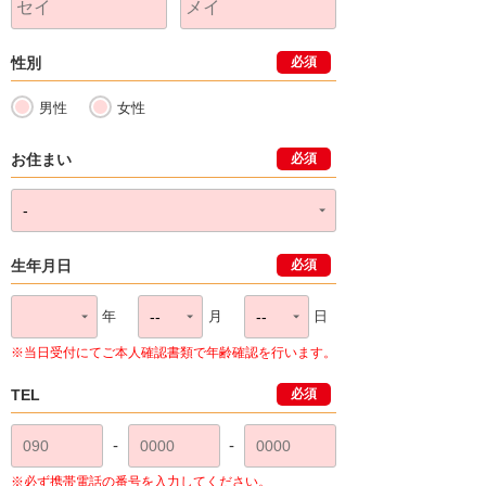
性別
必須
男性
女性
お住まい
必須
生年月日
必須
年
月
日
※当日受付にてご本人確認書類で年齢確認を行います。
TEL
必須
-
-
※必ず携帯電話の番号を入力してください。