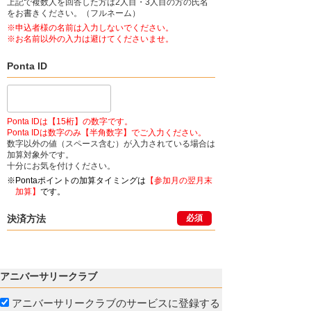
上記で複数人を回答した方は2人目・3人目の方の氏名
をお書きください。（フルネーム）
※申込者様の名前は入力しないでください。
※お名前以外の入力は避けてくださいませ。
Ponta ID
Ponta IDは【15桁】の数字です。
Ponta IDは数字のみ【半角数字】でご入力ください。
数字以外の値（スペース含む）が入力されている場合は
加算対象外です。
十分にお気を付けください。
※Pontaポイントの加算タイミングは
【参加月の翌月末
加算】
です。
決済方法
必須
アニバーサリークラブ
アニバーサリークラブのサービスに登録する