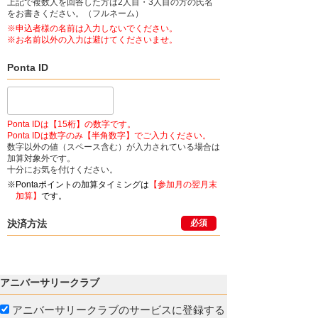
上記で複数人を回答した方は2人目・3人目の方の氏名
をお書きください。（フルネーム）
※申込者様の名前は入力しないでください。
※お名前以外の入力は避けてくださいませ。
Ponta ID
Ponta IDは【15桁】の数字です。
Ponta IDは数字のみ【半角数字】でご入力ください。
数字以外の値（スペース含む）が入力されている場合は
加算対象外です。
十分にお気を付けください。
※Pontaポイントの加算タイミングは
【参加月の翌月末
加算】
です。
決済方法
必須
アニバーサリークラブ
アニバーサリークラブのサービスに登録する