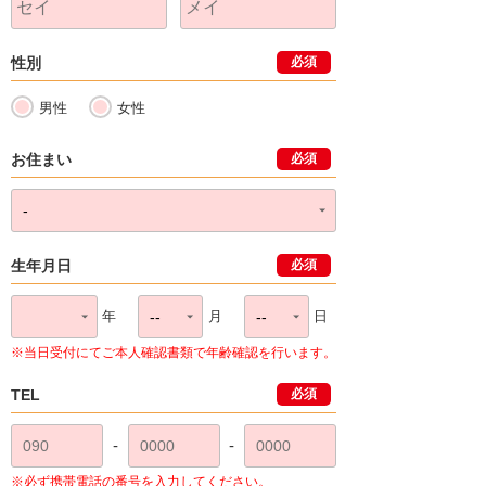
性別
必須
男性
女性
お住まい
必須
生年月日
必須
年
月
日
※当日受付にてご本人確認書類で年齢確認を行います。
TEL
必須
-
-
※必ず携帯電話の番号を入力してください。