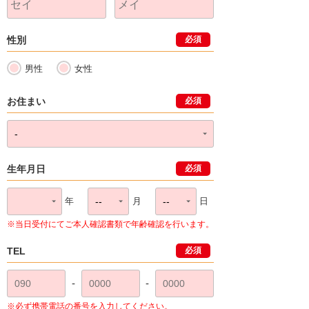
性別
必須
男性
女性
お住まい
必須
生年月日
必須
年
月
日
※当日受付にてご本人確認書類で年齢確認を行います。
TEL
必須
-
-
※必ず携帯電話の番号を入力してください。