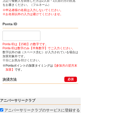
上記で複数人を回答した方は2人目・3人目の方の氏名
をお書きください。（フルネーム）
※申込者様の名前は入力しないでください。
※お名前以外の入力は避けてくださいませ。
Ponta ID
Ponta IDは【15桁】の数字です。
Ponta IDは数字のみ【半角数字】でご入力ください。
数字以外の値（スペース含む）が入力されている場合は
加算対象外です。
十分にお気を付けください。
※Pontaポイントの加算タイミングは
【参加月の翌月末
加算】
です。
決済方法
必須
アニバーサリークラブ
アニバーサリークラブのサービスに登録する