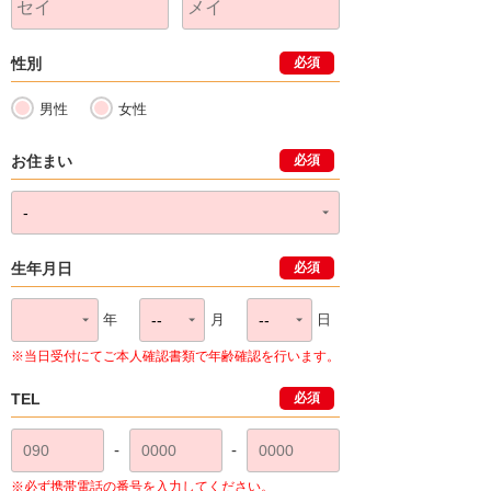
性別
必須
男性
女性
お住まい
必須
生年月日
必須
年
月
日
※当日受付にてご本人確認書類で年齢確認を行います。
TEL
必須
-
-
※必ず携帯電話の番号を入力してください。