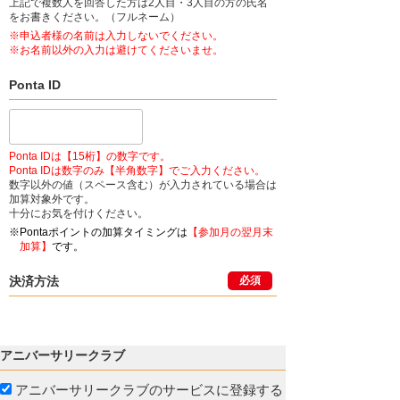
上記で複数人を回答した方は2人目・3人目の方の氏名
をお書きください。（フルネーム）
※申込者様の名前は入力しないでください。
※お名前以外の入力は避けてくださいませ。
Ponta ID
Ponta IDは【15桁】の数字です。
Ponta IDは数字のみ【半角数字】でご入力ください。
数字以外の値（スペース含む）が入力されている場合は
加算対象外です。
十分にお気を付けください。
※Pontaポイントの加算タイミングは
【参加月の翌月末
加算】
です。
決済方法
必須
アニバーサリークラブ
アニバーサリークラブのサービスに登録する