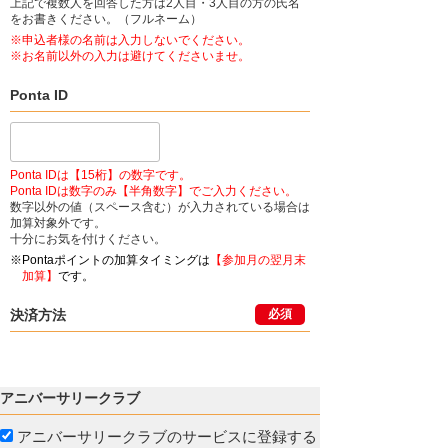
上記で複数人を回答した方は2人目・3人目の方の氏名
をお書きください。（フルネーム）
※申込者様の名前は入力しないでください。
※お名前以外の入力は避けてくださいませ。
Ponta ID
Ponta IDは【15桁】の数字です。
Ponta IDは数字のみ【半角数字】でご入力ください。
数字以外の値（スペース含む）が入力されている場合は
加算対象外です。
十分にお気を付けください。
※Pontaポイントの加算タイミングは
【参加月の翌月末
加算】
です。
決済方法
必須
アニバーサリークラブ
アニバーサリークラブのサービスに登録する