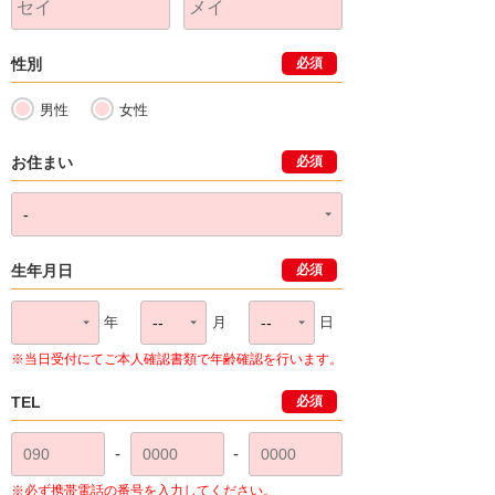
性別
必須
男性
女性
お住まい
必須
生年月日
必須
年
月
日
※当日受付にてご本人確認書類で年齢確認を行います。
TEL
必須
-
-
※必ず携帯電話の番号を入力してください。