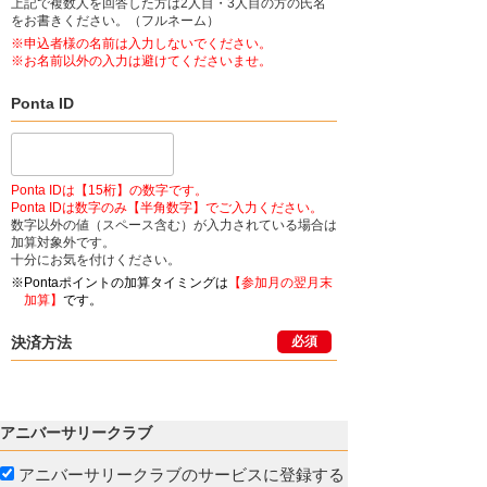
上記で複数人を回答した方は2人目・3人目の方の氏名
をお書きください。（フルネーム）
※申込者様の名前は入力しないでください。
※お名前以外の入力は避けてくださいませ。
Ponta ID
Ponta IDは【15桁】の数字です。
Ponta IDは数字のみ【半角数字】でご入力ください。
数字以外の値（スペース含む）が入力されている場合は
加算対象外です。
十分にお気を付けください。
※Pontaポイントの加算タイミングは
【参加月の翌月末
加算】
です。
決済方法
必須
アニバーサリークラブ
アニバーサリークラブのサービスに登録する