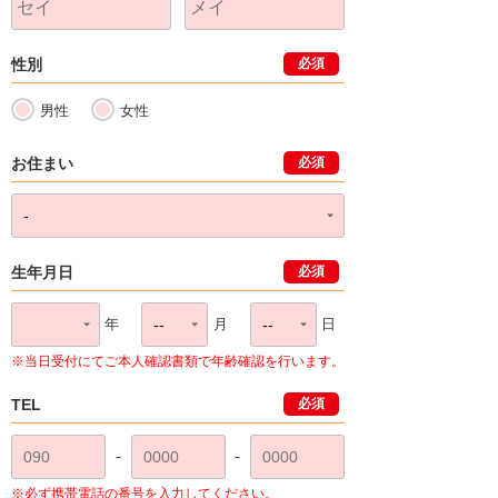
性別
必須
男性
女性
お住まい
必須
生年月日
必須
年
月
日
※当日受付にてご本人確認書類で年齢確認を行います。
TEL
必須
-
-
※必ず携帯電話の番号を入力してください。