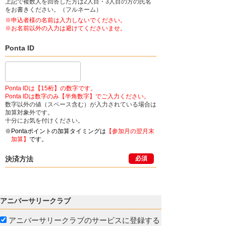
上記で複数人を回答した方は2人目・3人目の方の氏名
をお書きください。（フルネーム）
※申込者様の名前は入力しないでください。
※お名前以外の入力は避けてくださいませ。
Ponta ID
Ponta IDは【15桁】の数字です。
Ponta IDは数字のみ【半角数字】でご入力ください。
数字以外の値（スペース含む）が入力されている場合は
加算対象外です。
十分にお気を付けください。
※Pontaポイントの加算タイミングは
【参加月の翌月末
加算】
です。
決済方法
必須
アニバーサリークラブ
アニバーサリークラブのサービスに登録する