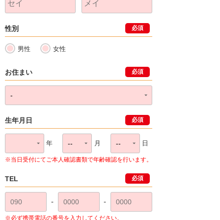
性別
必須
男性
女性
お住まい
必須
生年月日
必須
年
月
日
※当日受付にてご本人確認書類で年齢確認を行います。
TEL
必須
-
-
※必ず携帯電話の番号を入力してください。