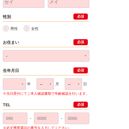
性別
必須
男性
女性
お住まい
必須
生年月日
必須
年
月
日
※当日受付にてご本人確認書類で年齢確認を行います。
TEL
必須
-
-
※必ず携帯電話の番号を入力してください。