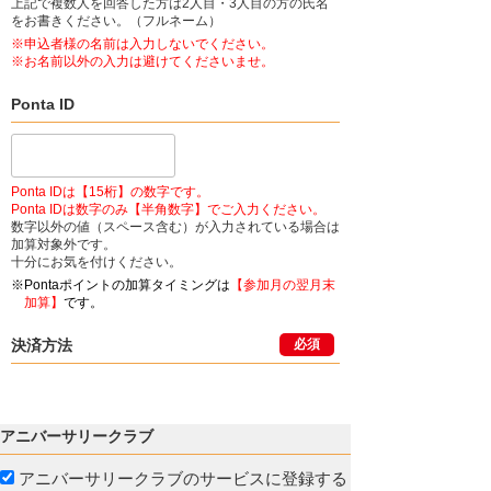
上記で複数人を回答した方は2人目・3人目の方の氏名
をお書きください。（フルネーム）
※申込者様の名前は入力しないでください。
※お名前以外の入力は避けてくださいませ。
Ponta ID
Ponta IDは【15桁】の数字です。
Ponta IDは数字のみ【半角数字】でご入力ください。
数字以外の値（スペース含む）が入力されている場合は
加算対象外です。
十分にお気を付けください。
※Pontaポイントの加算タイミングは
【参加月の翌月末
加算】
です。
決済方法
必須
アニバーサリークラブ
アニバーサリークラブのサービスに登録する