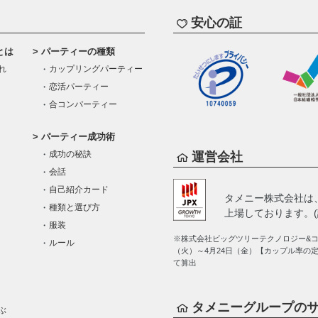
安心の証
とは
パーティーの種類
れ
カップリングパーティー
恋活パーティー
合コンパーティー
パーティー成功術
成功の秘訣
運営会社
会話
自己紹介カード
タメニー株式会社は
種類と選び方
上場しております。(証
服装
※株式会社ビッグツリーテクノロジー&コン
ルール
（火）～4月24日（金）【カップル率の
て算出
タメニーグループの
ぶ