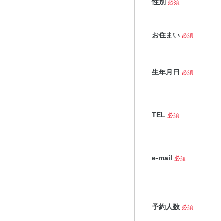
性別
必須
お住まい
必須
生年月日
必須
TEL
必須
e-mail
必須
予約人数
必須