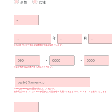
男性
女性
年
月
※当日受付にてご本人確認書類で年齢確認を行います。
-
-
※必ず携帯電話の番号を入力してください。
※party@tameny.jpを受信可能にしてください。
携帯電話のアドレスはメールが届かない場合が多く見受けられますので、PCアドレスを推奨いたします