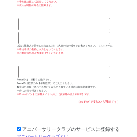
※予約数は正しく設定してください。
※友人が同性の場合に限ります。
上記で複数人を回答した方は2人目・3人目の方の氏名をお書きください。（フルネーム）
※申込者様の名前は入力しないでください。
※お名前以外の入力は避けてくださいませ。
Ponta IDは【15桁】の数字です。
Ponta IDは数字のみ【半角数字】でご入力ください。
数字以外の値（スペース含む）が入力されている場合は加算対象外です。
十分にお気を付けください。
※Pontaポイントの加算タイミングは
【参加月の翌月末加算】
です。
(au PAYで支払いも可能です)
アニバーサリークラブのサービスに登録する
アニバーサリークラブとは