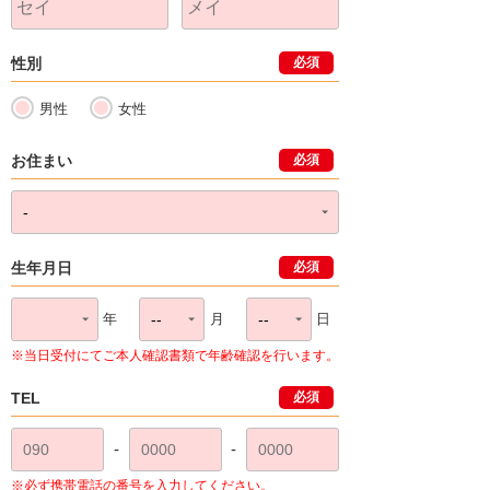
性別
必須
男性
女性
お住まい
必須
生年月日
必須
年
月
日
※当日受付にてご本人確認書類で年齢確認を行います。
TEL
必須
-
-
※必ず携帯電話の番号を入力してください。