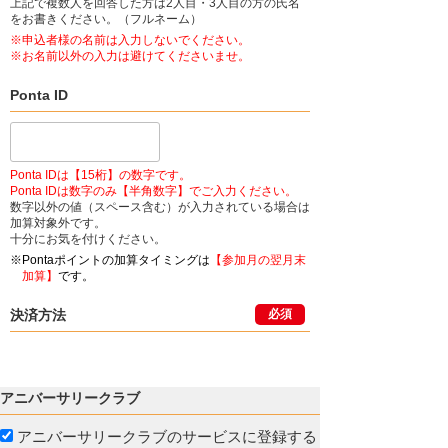
上記で複数人を回答した方は2人目・3人目の方の氏名
をお書きください。（フルネーム）
※申込者様の名前は入力しないでください。
※お名前以外の入力は避けてくださいませ。
Ponta ID
Ponta IDは【15桁】の数字です。
Ponta IDは数字のみ【半角数字】でご入力ください。
数字以外の値（スペース含む）が入力されている場合は
加算対象外です。
十分にお気を付けください。
※Pontaポイントの加算タイミングは
【参加月の翌月末
加算】
です。
決済方法
必須
アニバーサリークラブ
アニバーサリークラブのサービスに登録する