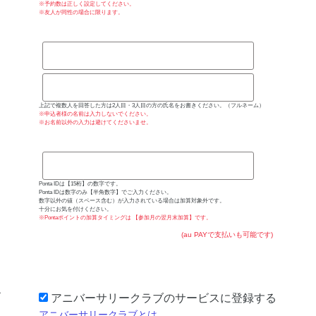
※予約数は正しく設定してください。
※友人が同性の場合に限ります。
上記で複数人を回答した方は2人目・3人目の方の氏名をお書きください。（フルネーム）
※申込者様の名前は入力しないでください。
※お名前以外の入力は避けてくださいませ。
Ponta IDは【15桁】の数字です。
Ponta IDは数字のみ【半角数字】でご入力ください。
数字以外の値（スペース含む）が入力されている場合は加算対象外です。
十分にお気を付けください。
※Pontaポイントの加算タイミングは
【参加月の翌月末加算】
です。
(au PAYで支払いも可能です)
アニバーサリークラブのサービスに登録する
アニバーサリークラブとは