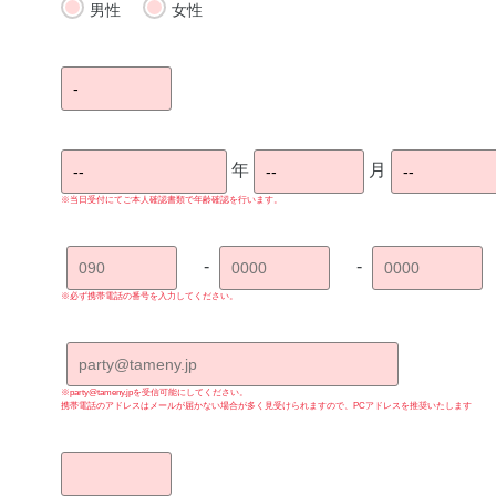
男性
女性
年
月
※当日受付にてご本人確認書類で年齢確認を行います。
-
-
※必ず携帯電話の番号を入力してください。
※party@tameny.jpを受信可能にしてください。
携帯電話のアドレスはメールが届かない場合が多く見受けられますので、PCアドレスを推奨いたします