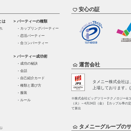
安心の証
とは
パーティーの種類
れ
カップリングパーティー
恋活パーティー
合コンパーティー
パーティー成功術
成功の秘訣
運営会社
会話
自己紹介カード
タメニー株式会社は
種類と選び方
上場しております。(証
服装
※株式会社ビッグツリーテクノロジー&コン
ルール
（火）～4月24日（金）【カップル率の
て算出
タメニーグループの
ぶ