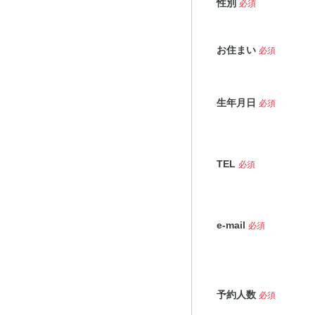
性別
必須
お住まい
必須
生年月日
必須
TEL
必須
e-mail
必須
予約人数
必須