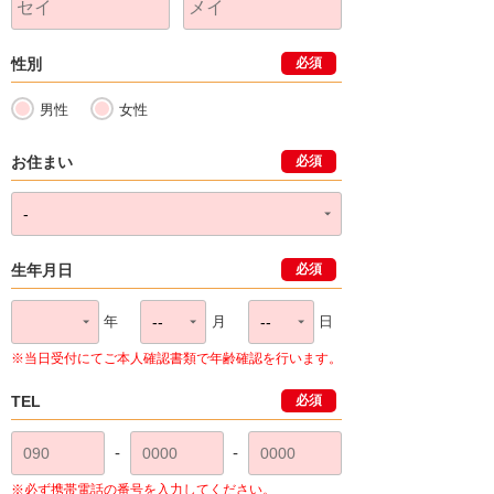
性別
必須
男性
女性
お住まい
必須
生年月日
必須
年
月
日
※当日受付にてご本人確認書類で年齢確認を行います。
TEL
必須
-
-
※必ず携帯電話の番号を入力してください。