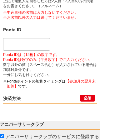
上記で複数人を回答した方は2人目・3人目の方の氏名
をお書きください。（フルネーム）
※申込者様の名前は入力しないでください。
※お名前以外の入力は避けてくださいませ。
Ponta ID
Ponta IDは【15桁】の数字です。
Ponta IDは数字のみ【半角数字】でご入力ください。
数字以外の値（スペース含む）が入力されている場合は
加算対象外です。
十分にお気を付けください。
※Pontaポイントの加算タイミングは
【参加月の翌月末
加算】
です。
決済方法
必須
アニバーサリークラブ
アニバーサリークラブのサービスに登録する