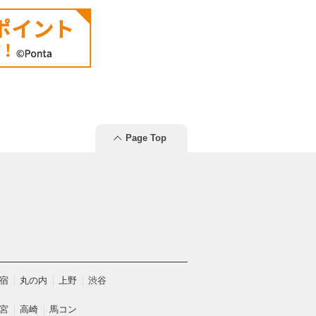
Page Top
宿
丸の内
上野
渋谷
宮
高崎
馬コン