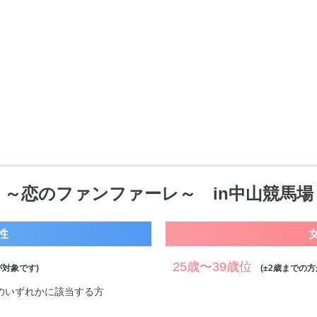
～恋のファンファーレ～ in中山競馬場
性
25歳〜39歳位
対象です)
(±2歳までの方
以上のいずれかに該当する方