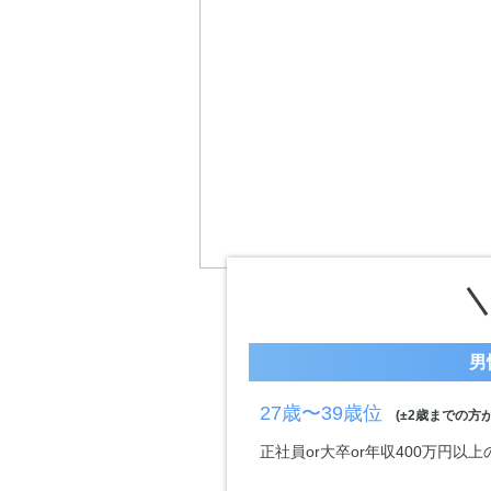
男
27歳〜39歳位
(±2歳までの方が
正社員or大卒or年収400万円