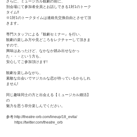
さらに、ミュージカル観劇の前に、
別会場にて参加者全員とお話しできる1対1のトーク
タイム!!
※1対1のトークタイムは連絡先交換自由とさせて頂
きます。
専門スタッフによる『観劇セミナー』を行い、
観劇の楽しみ方や見どころをレクチャーして頂きま
すので、
興味はあったけど、なかなか踏み出せなかっ
た・・・という方も、
安心してご参加頂けます!
観劇を楽しみながら、
素敵な出会いでマジカルな恋が待っているかもしれ
ません!
同じ趣味同士の方と出会える【ミュージカル婚活】
の
魅力を思う存分楽しんでください。
参考:http://theatre-orb.com/lineup/18_evita/
https://twitter.com/theatre_orb