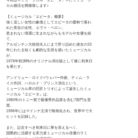
今回は≪ミュージカル「エビータ」≫にてミュージ
カル婚活を開催致します♪
【ミュージカル「エビータ」概要】
強く逞しい女性の象徴としてエビータの愛称で慕わ
れた実在の女性、エヴァ・ペロン。
恵まれない境遇に生まれながらもモデルや女優を経
て、
アルゼンチン大統領夫人にまで昇り詰めた彼女の33
年にわたる短くも劇的な生涯を描いたミュージカル
が、
1978年初演時のオリジナル演出版として遂に初来日
を果たす。
アンドリュー・ロイド=ウェバー作曲、ティム・ラ
イス作詞、ハロルド・プリンス演出という、
ミュージカル界の巨匠トリオによって誕生したミュ
ージカル『エビータ』は、
1980年のトニー賞で最優秀作品賞を含む7部門を受
賞。
1996年にはマドンナ主演で映画化され、世界中で大
ヒットを記録した。
また、記念すべき初来日に華を添えるべく、
国際的に活躍する実力派ミュージカル俳優のラミ