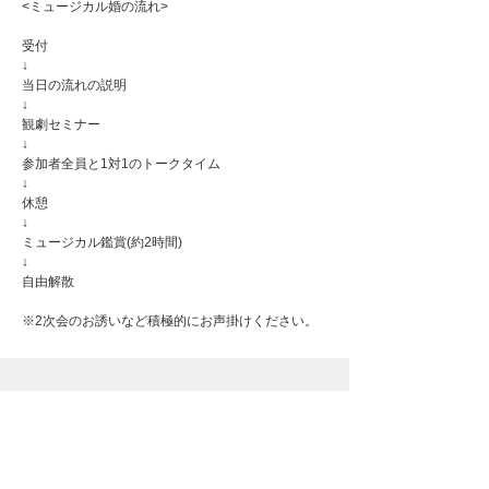
<ミュージカル婚の流れ>
受付
↓
当日の流れの説明
↓
観劇セミナー
↓
参加者全員と1対1のトークタイム
↓
休憩
↓
ミュージカル鑑賞(約2時間)
↓
自由解散
※2次会のお誘いなど積極的にお声掛けください。
Page Top