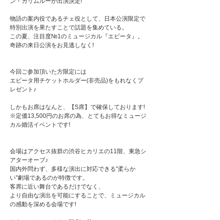
ン・カリムルーが出演決定!
物語の案内役であるチェ役として、日本公演限定で
特別出演を果たすことで話題を集めている。
この夏、注目度№1のミュージカル『エビータ』。
奇跡の来日公演をお見逃しなく!
今回ご参加頂いた方限定には
エビータ用チケットホルダー(非売品)をもれなくプ
レゼント♪
しかもお席はなんと、【S席】で確保しております!
※定価13,500円のお席の為、とてもお得なミュージ
カル婚活イベントです!
会場はアクセス抜群の渋谷ヒカリエの11階、東急シ
アターオーブ♪
国内外問わず、多様な演出に対応できる"柔らか
い"劇場であるのが特徴です。
客席に近い舞台であるだけでなく、
より自由な演出を可能にすることで、ミュージカル
の感動を深める会場です!