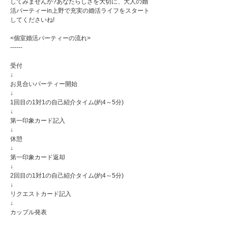
してみませんか?あなたらしさを大切に、大人の婚
活パーティーin上野で充実の婚活ライフをスタート
してくださいね!
<個室婚活パーティーの流れ>
------
受付
↓
お見合いパーティー開始
↓
1回目の1対1の自己紹介タイム(約4～5分)
↓
第一印象カード記入
↓
休憩
↓
第一印象カード返却
↓
2回目の1対1の自己紹介タイム(約4～5分)
↓
リクエストカード記入
↓
カップル発表