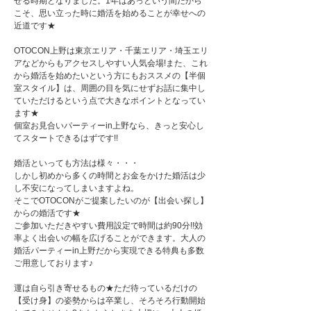
せる時期となりました。1年はあっという間だから
こそ、思い立った時に婚活を始めることが幸せへの
近道です★
OTOCON上野は東京エリア・千葉エリア・埼玉エリ
アなどからもアクセスしやすい人気会場!また、これ
から婚活を始めたいという方にもおススメの【半個
室スタイル】は、周囲の目を気にせずお話に集中し
ていただけるという点で大きなポイントとなってい
ます★
個室お見合いパーティーin上野なら、きっと安心し
てスタートできるはずです!!
婚活といっても方法は様々・・・
しかし初めから多くの時間とお金をかけた婚活は少
し不安になってしまいますよね。
そこでOTOCONがご提案したいのが【出会い探し】
からの婚活です★
ご参加いただきやすい費用設定で時間は約90分!!効
率よく出会いの幅を広げることができます。大人の
婚活パーティーin上野だから実現できる特典も多数
ご用意しております♪
運は自ら引き寄せるもの★ただ待っているだけの
【受け身】の姿勢からは卒業し、そろそろ行動開始