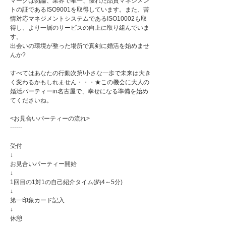
マークは勿論、業界で唯一、優れた品質マネジメン
トの証であるISO9001を取得しています。また、苦
情対応マネジメントシステムであるISO10002も取
得し、より一層のサービスの向上に取り組んでいま
す。
出会いの環境が整った場所で真剣に婚活を始めませ
んか?
すべてはあなたの行動次第!小さな一歩で未来は大き
く変わるかもしれません・・・★この機会に大人の
婚活パーティーin名古屋で、幸せになる準備を始め
てくださいね。
<お見合いパーティーの流れ>
------
受付
↓
お見合いパーティー開始
↓
1回目の1対1の自己紹介タイム(約4～5分)
↓
第一印象カード記入
↓
休憩