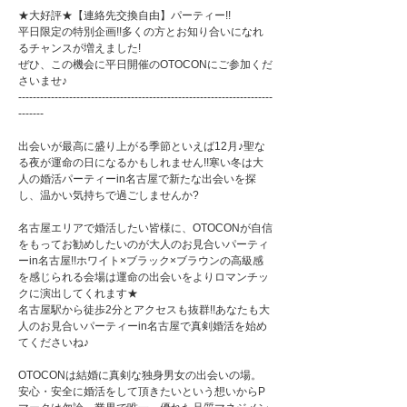
★大好評★【連絡先交換自由】パーティー!!
平日限定の特別企画!!多くの方とお知り合いになれ
るチャンスが増えました!
ぜひ、この機会に平日開催のOTOCONにご参加くだ
さいませ♪
----------------------------------------------------------------------
-------
出会いが最高に盛り上がる季節といえば12月♪聖な
る夜が運命の日になるかもしれません!!寒い冬は大
人の婚活パーティーin名古屋で新たな出会いを探
し、温かい気持ちで過ごしませんか?
名古屋エリアで婚活したい皆様に、OTOCONが自信
をもってお勧めしたいのが大人のお見合いパーティ
ーin名古屋!!ホワイト×ブラック×ブラウンの高級感
を感じられる会場は運命の出会いをよりロマンチッ
クに演出してくれます★
名古屋駅から徒歩2分とアクセスも抜群!!あなたも大
人のお見合いパーティーin名古屋で真剣婚活を始め
てくださいね♪
OTOCONは結婚に真剣な独身男女の出会いの場。
安心・安全に婚活をして頂きたいという想いからP