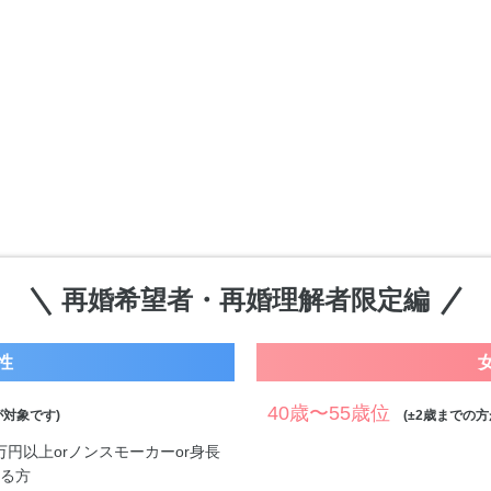
再婚希望者・再婚理解者限定編
性
40歳〜55歳位
対象です)
(±2歳までの方
0万円以上orノンスモーカーor身長
する方