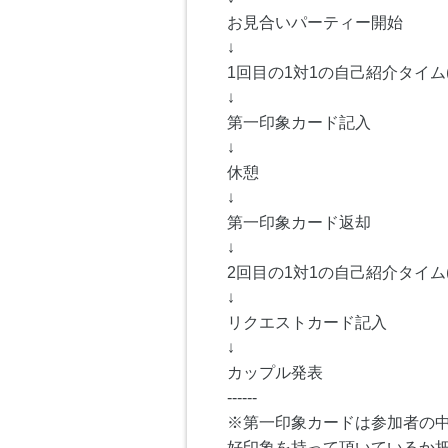
お見合いパーティー開始
↓
1回目の1対1の自己紹介タイム(
↓
第一印象カード記入
↓
休憩
↓
第一印象カード返却
↓
2回目の1対1の自己紹介タイム(
↓
リクエストカード記入
↓
カップル発表
------
※第一印象カードは参加者の
好印象を持って頂いているか