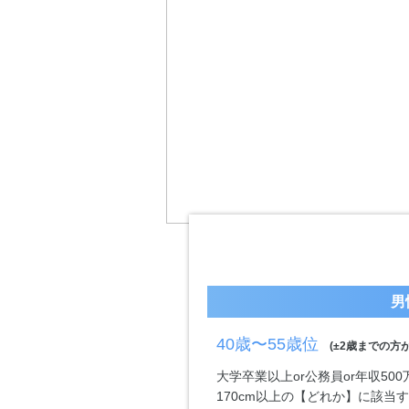
男
40歳〜55歳位
(±2歳までの方が
大学卒業以上or公務員or年収50
170cm以上の【どれか】に該当