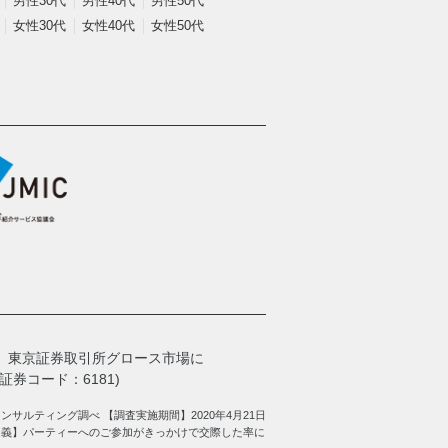
男性30代
男性40代
男性50代
女性30代
女性40代
女性50代
、
東京証券取引所グロース市場に
券コード：6181)
サルティング調べ 【調査実施期間】2020年4月21日
定義】パーティーへのご参加がきっかけで交際した率に