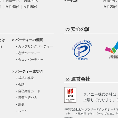
代
男性40代
男性50代
年代別
男性20代
代
女性40代
女性50代
女性20代
安心の証
とは
パーティーの種類
れ
カップリングパーティー
恋活パーティー
合コンパーティー
パーティー成功術
成功の秘訣
運営会社
会話
自己紹介カード
タメニー株式会社は
種類と選び方
上場しております。(証
服装
※株式会社ビッグツリーテクノロジー&コン
ルール
（火）～4月24日（金）【カップル率の