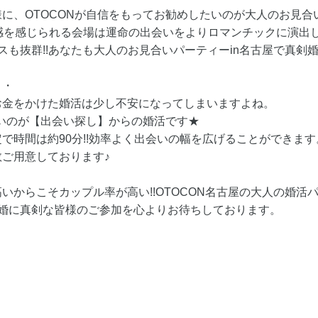
に、OTOCONが自信をもってお勧めしたいのが大人のお見合いパ
感を感じられる会場は運命の出会いをよりロマンチックに演出
スも抜群!!あなたも大人のお見合いパーティーin名古屋で真剣
・・
お金をかけた婚活は少し不安になってしまいますよね。
たいのが【出会い探し】からの婚活です★
で時間は約90分!!効率よく出会いの幅を広げることができます
ご用意しております♪
いからこそカップル率が高い!!OTOCON名古屋の大人の婚活
結婚に真剣な皆様のご参加を心よりお待ちしております。