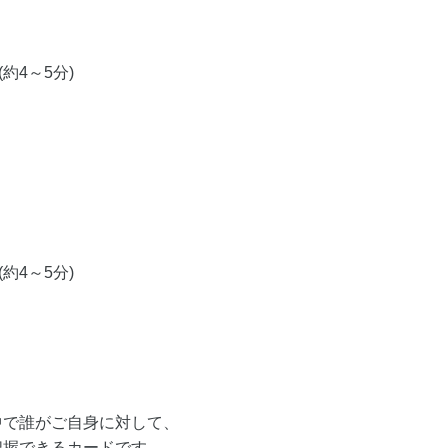
約4～5分)
約4～5分)
中で誰がご自身に対して、
把握できるカードです。