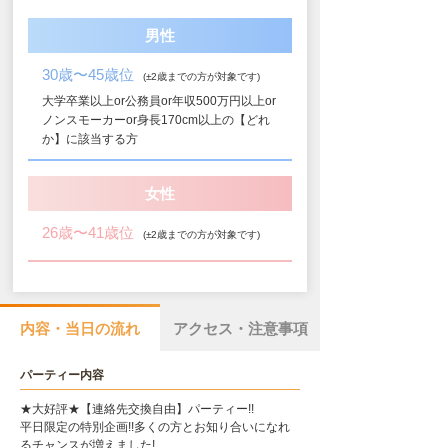
男性
30歳〜45歳位
(±2歳までの方が対象です)
大学卒業以上or公務員or年収500万円以上or
ノンスモーカーor身長170cm以上の【どれ
か】に該当する方
女性
26歳〜41歳位
(±2歳までの方が対象です)
内容・当日の流れ
アクセス・注意事項
パーティー内容
★大好評★【連絡先交換自由】パーティー!!
平日限定の特別企画!!多くの方とお知り合いになれ
るチャンスが増えました!