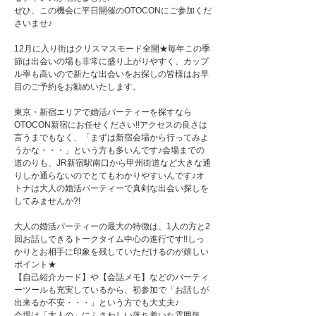
ぜひ、この機会に平日開催のOTOCONにご参加くだ
さいませ♪
12月に入り街はクリスマスモード全開★毎年この季
節は出会いの場も非常に盛り上がりやすく、カップ
ル率も高いので新たな出会いをお探しの皆様はお早
目のご予約をお勧めいたします。
東京・新宿エリアで婚活パーティーを探すなら
OTOCON新宿にお任せください!!アクセスの良さは
言うまでもなく、「まずは新宿会場から行ってみよ
うかな・・・」という方も多いんです♪会場までの
道のりも、JR新宿駅南口から甲州街道など大きな通
りしか通らないのでとてもわかりやすいんです♪オ
トナは大人の婚活パーティーで真剣な出会い探しを
してみませんか?!
大人の婚活パーティーの最大の特徴は、1人の方と2
回お話しできるトークタイム中心の進行です!!しっ
かりとお相手に印象を残していただけるのが嬉しい
ポイント★
【自己紹介カード】や【会話メモ】などのパーティ
ーツールも充実しているから、初参加で「お話しが
出来るか不安・・・」という方でも大丈夫♪
会場は「大人の」にふさわしい落ち着いた雰囲気