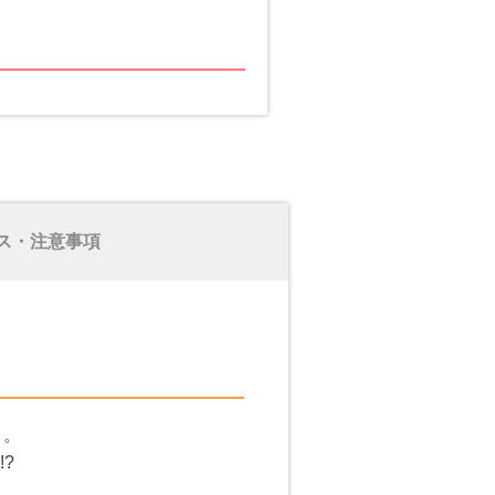
ス・注意事項
・。
?