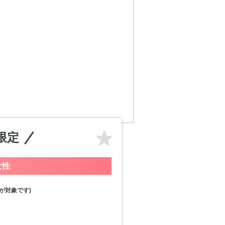
限定
女性
が対象です)