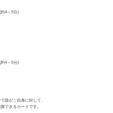
約4～5分)
約4～5分)
中で誰がご自身に対して、
把握できるカードです。