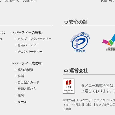
代
女性40代
女性50代
女性20代
安心の証
とは
パーティーの種類
れ
カップリングパーティー
恋活パーティー
合コンパーティー
パーティー成功術
成功の秘訣
運営会社
会話
自己紹介カード
タメニー株式会社は
種類と選び方
上場しております。(証
服装
※株式会社ビッグツリーテクノロジー&コン
ルール
（火）～4月24日（金）【カップル率の
て算出