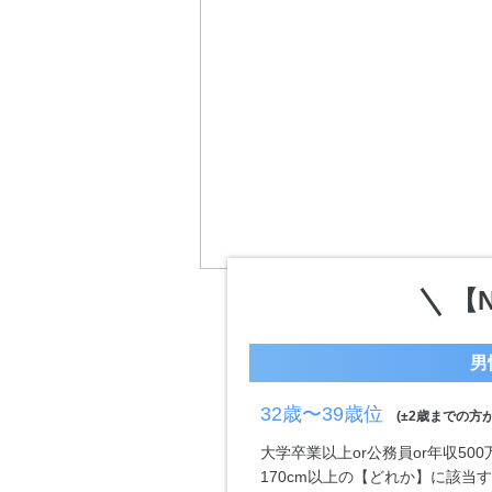
【
男
32歳〜39歳位
(±2歳までの方が
大学卒業以上or公務員or年収50
170cm以上の【どれか】に該当