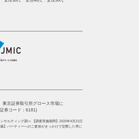
女性30代
女性40代
女性50代
、
東京証券取引所グロース市場に
券コード：6181)
サルティング調べ 【調査実施期間】2020年4月21日
定義】パーティーへのご参加がきっかけで交際した率に