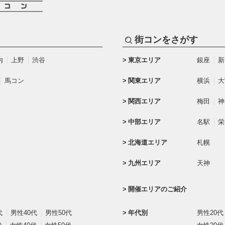
街コンをさがす
内
上野
渋谷
東京エリア
銀座
新
馬コン
関東エリア
横浜
大
関西エリア
梅田
神
中部エリア
名駅
栄
北海道エリア
札幌
九州エリア
天神
開催エリアのご紹介
代
男性40代
男性50代
年代別
男性20代