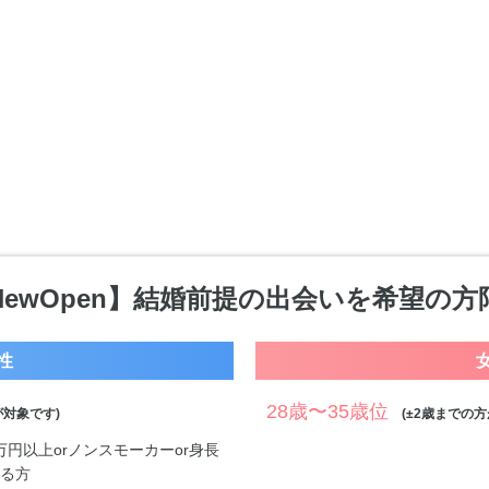
NewOpen】結婚前提の出会いを希望の方
性
28歳〜35歳位
対象です)
(±2歳までの方
0万円以上orノンスモーカーor身長
する方