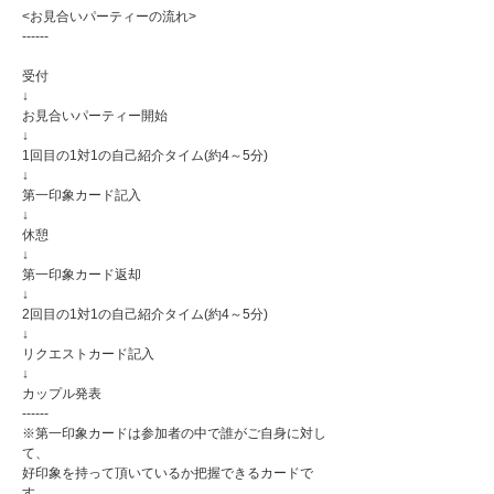
<お見合いパーティーの流れ>
------
受付
↓
お見合いパーティー開始
↓
1回目の1対1の自己紹介タイム(約4～5分)
↓
第一印象カード記入
↓
休憩
↓
第一印象カード返却
↓
2回目の1対1の自己紹介タイム(約4～5分)
↓
リクエストカード記入
↓
カップル発表
------
※第一印象カードは参加者の中で誰がご自身に対し
て、
好印象を持って頂いているか把握できるカードで
す。