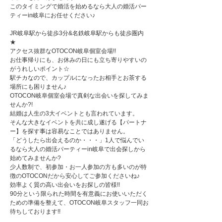
このタイミングで婚活を始めるなら大人の婚活パー
ティーin岐阜にお任せください♪
JR岐阜駅から徒歩3分&名鉄岐阜駅からも徒歩圏内
★
アクセス抜群なOTOCON岐阜個室会場!!
お仕事帰りにも、お休みの日にも立ち寄りやすいの
がうれしいポイント☆
駅チカなので、カップルになったお相手とお茶する
場所にも困りません♪
OTOCON岐阜個室会場で真剣な出会いを探してみま
せんか?!
結婚は人生の3大イベントとも言われています。
そんな大きなイベントを共に成し遂げる【パートナ
ー】を探す事は容易なことではありません。
「どうしたら出会えるのか・・・」1人で悩んでい
るなら大人の婚活パーティーin岐阜で出会探しから
始めてみませんか?
少人数制で、初参加・お一人参加の方も多いのが特
徴のOTOCONだから安心してご参加くださいね♪
効率よく質の高い出会いをお探しの皆様!!
90分という限られた時間を有意義にお使いいただく
ための準備を整えて、OTOCON岐阜スタッフ一同お
待ちしております!!