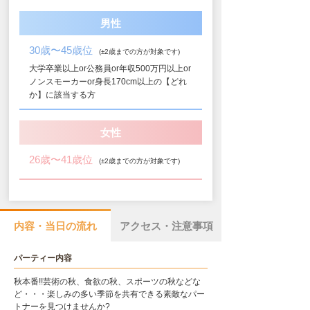
男性
30歳〜45歳位
(±2歳までの方が対象です)
大学卒業以上or公務員or年収500万円以上or
ノンスモーカーor身長170cm以上の【どれ
か】に該当する方
女性
26歳〜41歳位
(±2歳までの方が対象です)
内容・当日の流れ
アクセス・注意事項
パーティー内容
秋本番!!芸術の秋、食欲の秋、スポーツの秋などな
ど・・・楽しみの多い季節を共有できる素敵なパー
トナーを見つけませんか?