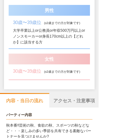
男性
30歳〜39歳位
(±2歳までの方が対象です)
大学卒業以上or公務員or年収500万円以上or
ノンスモーカーor身長170cm以上の【どれ
か】に該当する方
女性
30歳〜39歳位
(±2歳までの方が対象です)
内容・当日の流れ
アクセス・注意事項
パーティー内容
秋本番!!芸術の秋、食欲の秋、スポーツの秋などな
ど・・・楽しみの多い季節を共有できる素敵なパー
トナーを見つけませんか?