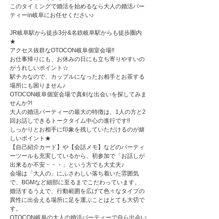
このタイミングで婚活を始めるなら大人の婚活パー
ティーin岐阜にお任せください♪
JR岐阜駅から徒歩3分&名鉄岐阜駅からも徒歩圏内
★
アクセス抜群なOTOCON岐阜個室会場!!
お仕事帰りにも、お休みの日にも立ち寄りやすいの
がうれしいポイント☆
駅チカなので、カップルになったお相手とお茶する
場所にも困りません♪
OTOCON岐阜個室会場で真剣な出会いを探してみま
せんか?!
大人の婚活パーティーの最大の特徴は、1人の方と2
回お話しできるトークタイム中心の進行です!!
しっかりとお相手に印象を残していただけるのが嬉
しいポイント★
【自己紹介カード】や【会話メモ】などのパーティ
ーツールも充実しているから、初参加で「お話しが
出来るか不安・・・」という方でも大丈夫♪
会場は「大人の」にふさわしい落ち着いた雰囲気
で、BGMなど細部に至るまでこだわっています。
婚活するうえで、行動範囲を広げて色々なタイプの
異性に出会える場所に足を運ぶことはとても大切で
す。
OTOCON岐阜の大人の婚活パーティーで自ら出会い