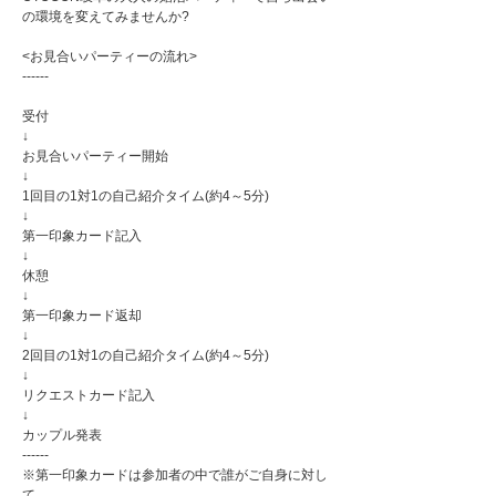
の環境を変えてみませんか?
<お見合いパーティーの流れ>
------
受付
↓
お見合いパーティー開始
↓
1回目の1対1の自己紹介タイム(約4～5分)
↓
第一印象カード記入
↓
休憩
↓
第一印象カード返却
↓
2回目の1対1の自己紹介タイム(約4～5分)
↓
リクエストカード記入
↓
カップル発表
------
※第一印象カードは参加者の中で誰がご自身に対し
て、