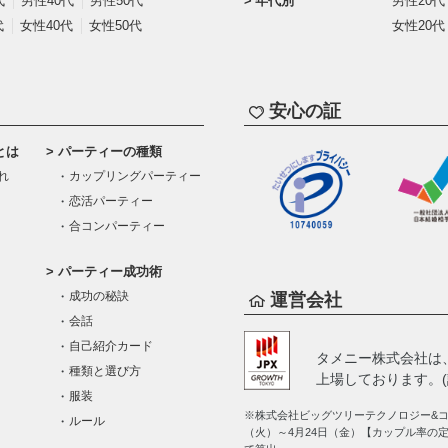
代
男性40代
男性50代
年代別
男性20代
代
女性40代
女性50代
女性20代
安心の証
とは
パーティーの種類
れ
カップリングパーティー
恋活パーティー
合コンパーティー
パーティー成功術
成功の秘訣
運営会社
会話
自己紹介カード
タメニー株式会社は
種類と選び方
上場しております。(証
服装
※株式会社ビッグツリーテクノロジー&コン
ルール
（火）～4月24日（金）【カップル率の