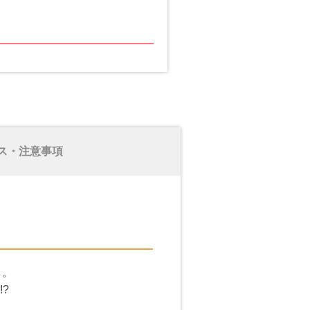
ス・注意事項
・。
?