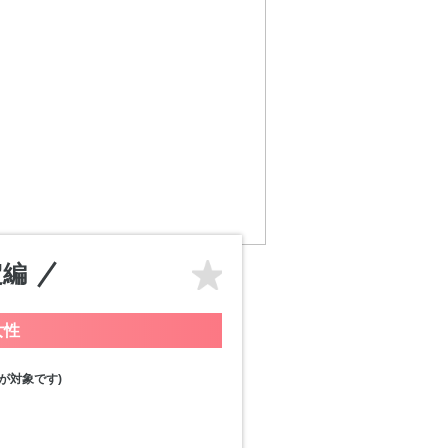
定編
女性
が対象です)