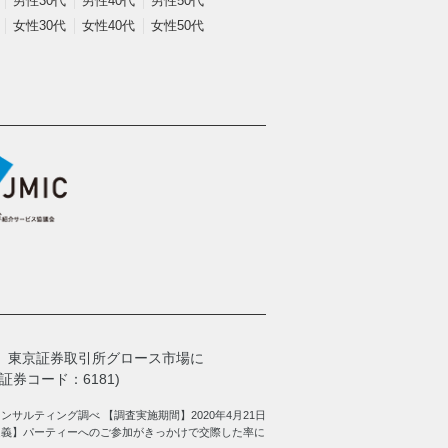
男性30代
男性40代
男性50代
女性30代
女性40代
女性50代
、
東京証券取引所グロース市場に
券コード：6181)
サルティング調べ 【調査実施期間】2020年4月21日
定義】パーティーへのご参加がきっかけで交際した率に