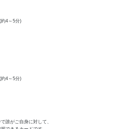
約4～5分)
約4～5分)
中で誰がご自身に対して、
把握できるカードです。