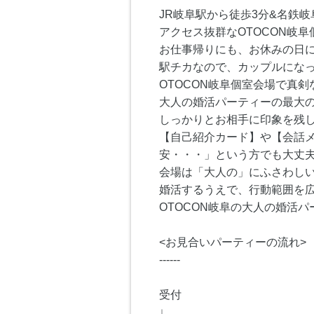
JR岐阜駅から徒歩3分&名鉄
アクセス抜群なOTOCON岐阜個
お仕事帰りにも、お休みの日
駅チカなので、カップルになっ
OTOCON岐阜個室会場で真剣
大人の婚活パーティーの最大の
しっかりとお相手に印象を残
【自己紹介カード】や【会話
安・・・」という方でも大丈夫
会場は「大人の」にふさわしい
婚活するうえで、行動範囲を
OTOCON岐阜の大人の婚活
<お見合いパーティーの流れ>
------
受付
↓