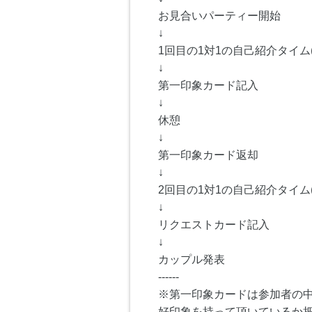
お見合いパーティー開始
↓
1回目の1対1の自己紹介タイム(
↓
第一印象カード記入
↓
休憩
↓
第一印象カード返却
↓
2回目の1対1の自己紹介タイム(
↓
リクエストカード記入
↓
カップル発表
------
※第一印象カードは参加者の
好印象を持って頂いているか