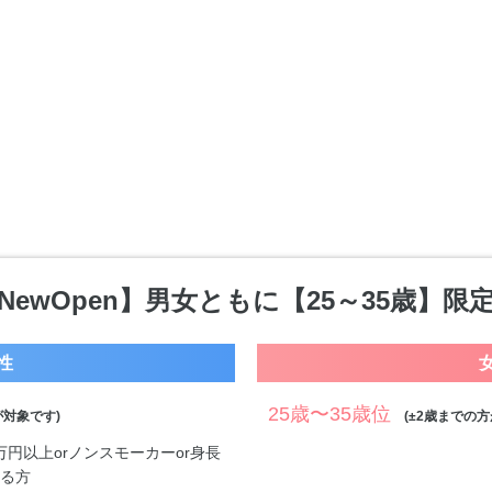
NewOpen】男女ともに【25～35歳】限
性
25歳〜35歳位
対象です)
(±2歳までの方
0万円以上orノンスモーカーor身長
する方