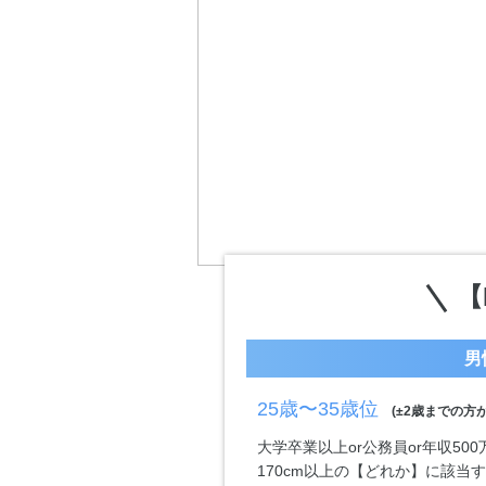
【
男
25歳〜35歳位
(±2歳までの方が
大学卒業以上or公務員or年収50
170cm以上の【どれか】に該当