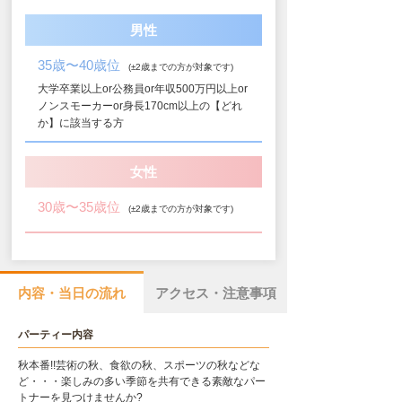
男性
35歳〜40歳位
(±2歳までの方が対象です)
大学卒業以上or公務員or年収500万円以上or
ノンスモーカーor身長170cm以上の【どれ
か】に該当する方
女性
30歳〜35歳位
(±2歳までの方が対象です)
内容・当日の流れ
アクセス・注意事項
パーティー内容
秋本番!!芸術の秋、食欲の秋、スポーツの秋などな
ど・・・楽しみの多い季節を共有できる素敵なパー
トナーを見つけませんか?