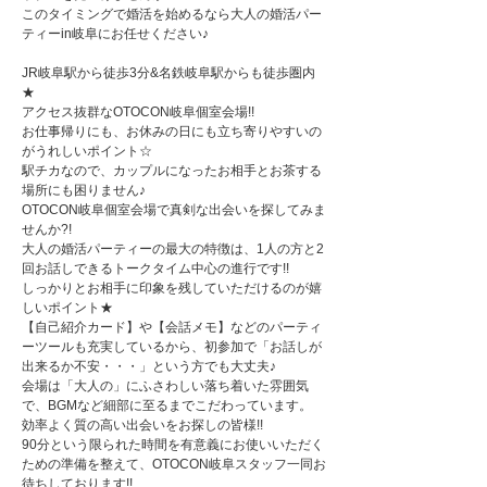
このタイミングで婚活を始めるなら大人の婚活パー
ティーin岐阜にお任せください♪
JR岐阜駅から徒歩3分&名鉄岐阜駅からも徒歩圏内
★
アクセス抜群なOTOCON岐阜個室会場!!
お仕事帰りにも、お休みの日にも立ち寄りやすいの
がうれしいポイント☆
駅チカなので、カップルになったお相手とお茶する
場所にも困りません♪
OTOCON岐阜個室会場で真剣な出会いを探してみま
せんか?!
大人の婚活パーティーの最大の特徴は、1人の方と2
回お話しできるトークタイム中心の進行です!!
しっかりとお相手に印象を残していただけるのが嬉
しいポイント★
【自己紹介カード】や【会話メモ】などのパーティ
ーツールも充実しているから、初参加で「お話しが
出来るか不安・・・」という方でも大丈夫♪
会場は「大人の」にふさわしい落ち着いた雰囲気
で、BGMなど細部に至るまでこだわっています。
効率よく質の高い出会いをお探しの皆様!!
90分という限られた時間を有意義にお使いいただく
ための準備を整えて、OTOCON岐阜スタッフ一同お
待ちしております!!