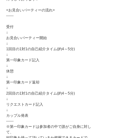
<お見合いパーティーの流れ>
------
受付
↓
お見合いパーティー開始
↓
1回目の1対1の自己紹介タイム(約4～5分)
↓
第一印象カード記入
↓
休憩
↓
第一印象カード返却
↓
2回目の1対1の自己紹介タイム(約4～5分)
↓
リクエストカード記入
↓
カップル発表
------
※第一印象カードは参加者の中で誰がご自身に対し
て、
好印象を持って頂いているか把握できるカードで