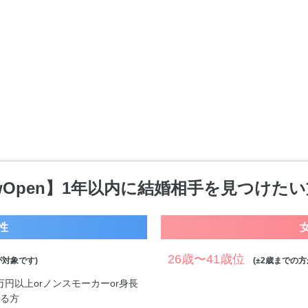
wOpen】1年以内に結婚相手を見つけた
性
26歳〜41歳位
対象です)
(±2歳までの方
0万円以上orノンスモーカーor身長
する方