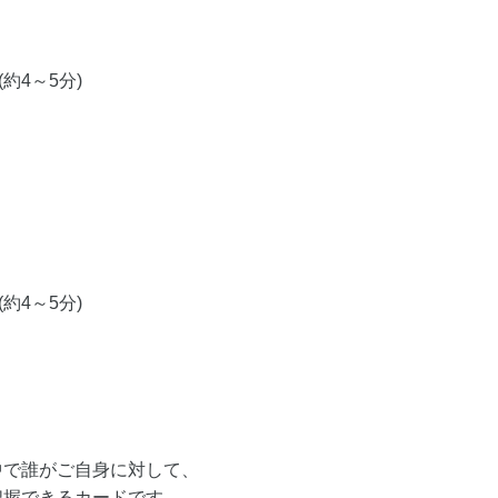
約4～5分)
約4～5分)
中で誰がご自身に対して、
把握できるカードです。