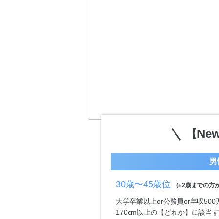
【Ne
男
30歳〜45歳位
(±2歳までの方が
大学卒業以上or公務員or年収50
170cm以上の【どれか】に該当