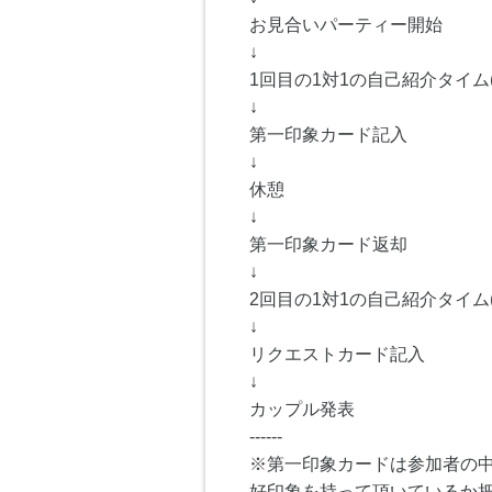
お見合いパーティー開始
↓
1回目の1対1の自己紹介タイム(
↓
第一印象カード記入
↓
休憩
↓
第一印象カード返却
↓
2回目の1対1の自己紹介タイム(
↓
リクエストカード記入
↓
カップル発表
------
※第一印象カードは参加者の
好印象を持って頂いているか