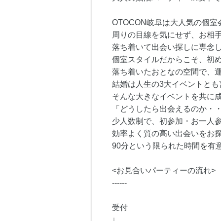
OTOCON岐阜は大人気の個室
周りの目線を気にせず、お相手
落ち着いて出会い探しに専念
個室スタイルだからこそ、初
落ち着いたおとなの空間で、運
結婚は人生の3大イベントとも
そんな大きなイベントを共に
「どうしたら出会えるのか・・
少人数制で、初参加・お一人参
効率よく質の高い出会いをお探
90分という限られた時間を有
<お見合いパーティーの流れ>
------
受付
↓