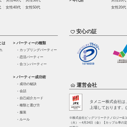
代
男性40代
男性50代
年代別
男性20代
代
女性40代
女性50代
女性20代
安心の証
とは
パーティーの種類
れ
カップリングパーティー
恋活パーティー
合コンパーティー
パーティー成功術
成功の秘訣
運営会社
会話
自己紹介カード
タメニー株式会社は
種類と選び方
上場しております。(証
服装
※株式会社ビッグツリーテクノロジー&コン
ルール
（火）～4月24日（金）【カップル率の