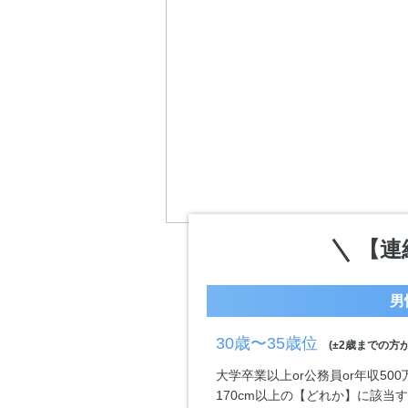
【連
男
30歳〜35歳位
(±2歳までの方が
大学卒業以上or公務員or年収50
170cm以上の【どれか】に該当