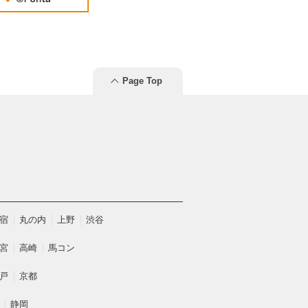
Page Top
宿
丸の内
上野
渋谷
宮
高崎
馬コン
戸
京都
静岡