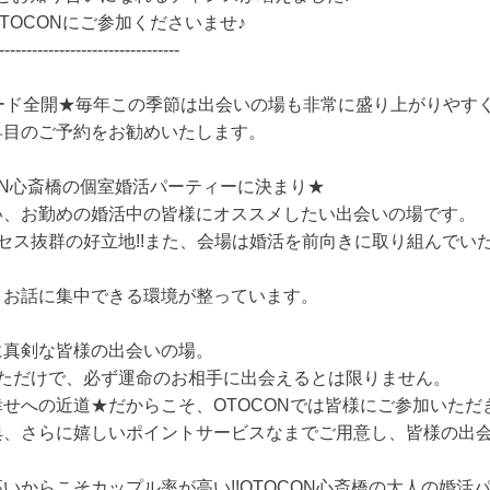
TOCONにご参加くださいませ♪
---------------------------------
ード全開★毎年この季節は出会いの場も非常に盛り上がりやす
早目のご予約をお勧めいたします。
ON心斎橋の個室婚活パーティーに決まり★
い、お勤めの婚活中の皆様にオススメしたい出会いの場です。
セス抜群の好立地!!また、会場は婚活を前向きに取り組んでい
、お話に集中できる環境が整っています。
に真剣な皆様の出会いの場。
しただけで、必ず運命のお相手に出会えるとは限りません。
せへの近道★だからこそ、OTOCONでは皆様にご参加いただ
、さらに嬉しいポイントサービスなまでご用意し、皆様の出会
いからこそカップル率が高い!!OTOCON心斎橋の大人の婚活