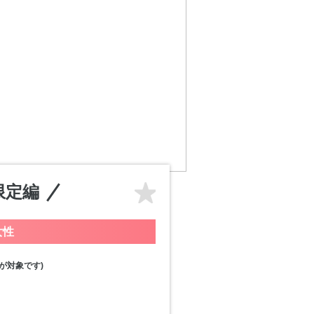
限定編
女性
が対象です)