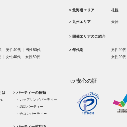
北海道エリア
札幌
九州エリア
天神
開催エリアのご紹介
代
男性40代
男性50代
年代別
男性20代
代
女性40代
女性50代
女性20代
安心の証
とは
パーティーの種類
れ
カップリングパーティー
恋活パーティー
合コンパーティー
パーティー成功術