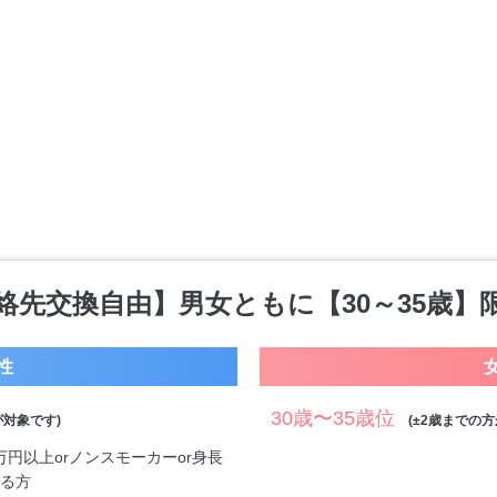
絡先交換自由】男女ともに【30～35歳】
性
30歳〜35歳位
対象です)
(±2歳までの方
0万円以上orノンスモーカーor身長
する方