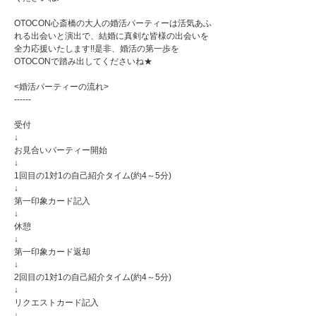
OTOCON心斎橋の大人の婚活パーティーは活気あふ
れる出会いと演出で、結婚に真剣な皆様の出会いを
全力応援いたします!!是非、婚活の第一歩を
OTOCONで踏み出してくださいね★
<婚活パーティーの流れ>
------
受付
↓
お見合いパーティー開始
↓
1回目の1対1の自己紹介タイム(約4～5分)
↓
第一印象カード記入
↓
休憩
↓
第一印象カード返却
↓
2回目の1対1の自己紹介タイム(約4～5分)
↓
リクエストカード記入
↓