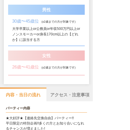
男性
30歳〜45歳位
(±2歳までの方が対象です)
大学卒業以上or公務員or年収500万円以上or
ノンスモーカーor身長170cm以上の【どれ
か】に該当する方
女性
26歳〜41歳位
(±2歳までの方が対象です)
内容・当日の流れ
アクセス・注意事項
パーティー内容
★大好評★【連絡先交換自由】パーティー!!
平日限定の特別企画!!多くの方とお知り合いになれ
るチャンスが増えました!