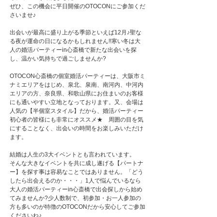
ぜひ、この機会に平日開催のOTOCONにご参加くだ
さいませ♪
出会いが最高に盛り上がる季節といえば12月♪聖な
る夜が運命の日になるかもしれません!!寒い冬は大
人の婚活パーティーin心斎橋で新たな出会いを探
し、温かい気持ちで過ごしませんか?
OTOCON心斎橋の個室婚活パーティーは、大阪市ミ
ナミエリアをはじめ、泉北、泉南、南河内、中河内
エリアの方、奈良県、和歌山県にお住まいのお客様
にも通いやすい立地となっております。又、会場は
人気の【半個室スタイル】だから、婚活パーティー
初心者の皆様にも非常にオススメ★ 周囲の目を気
にすることなく、出会いの時間をお楽しみいただけ
ます。
結婚は人生の3大イベントとも言われています。
そんな大きなイベントを共に成し遂げる【パートナ
ー】を探す事は容易なことではありません。「どう
したら出会えるのか・・・」1人で悩んでいるなら
大人の婚活パーティーin心斎橋で出会探しから始め
てみませんか?少人数制で、初参加・お一人参加の
方も多いのが特徴のOTOCONだから安心してご参加
くださいね♪