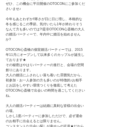
ぜひ、この機会に平日開催のOTOCONにご参加くだ
さいませ♪
今年もあとわずか!!寒さが日に日に増し、本格的な
冬を感じるこの季節。気付いたら1年が終わりそう
なんて方も多いのでは?!是非OTOCON心斎橋の大人
の婚活パーティーで、年内中に婚活を始めません
か?
OTOCON心斎橋の個室婚活パーティーでは、2015
年11月にオープンして以来多くのカップルが誕生し
ております★
その秘密はやはりパーティーの進行と、会場の空間
創りにあります。
大人の婚活にふさわしい落ち着いた雰囲気だから、
初参加・お一人参加の方も多いのが特徴的♪お相手
とお話をしやすい環境つくりを徹底して考えた
OTOCON心斎橋で出会いの時間を過ごしてください
ね。
大人の婚活パーティーは結婚に真剣な皆様の出会い
の場。
しかし1度パーティーに参加しただけで、必ず運命
のお相手に出会えるとは限りません。
コンスタントな出会い探しが幸せへの近道★だから