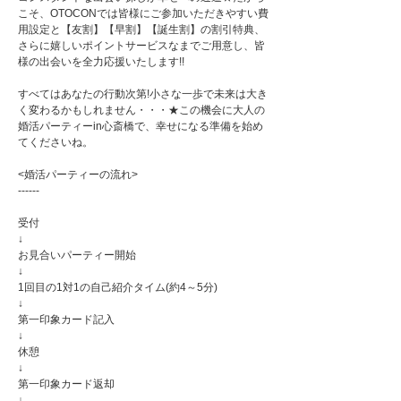
こそ、OTOCONでは皆様にご参加いただきやすい費
用設定と【友割】【早割】【誕生割】の割引特典、
さらに嬉しいポイントサービスなまでご用意し、皆
様の出会いを全力応援いたします!!
すべてはあなたの行動次第!小さな一歩で未来は大き
く変わるかもしれません・・・★この機会に大人の
婚活パーティーin心斎橋で、幸せになる準備を始め
てくださいね。
<婚活パーティーの流れ>
------
受付
↓
お見合いパーティー開始
↓
1回目の1対1の自己紹介タイム(約4～5分)
↓
第一印象カード記入
↓
休憩
↓
第一印象カード返却
↓