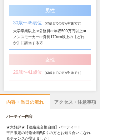
男性
30歳〜45歳位
(±2歳までの方が対象です)
大学卒業以上or公務員or年収500万円以上or
ノンスモーカーor身長170cm以上の【どれ
か】に該当する方
女性
26歳〜41歳位
(±2歳までの方が対象です)
内容・当日の流れ
アクセス・注意事項
パーティー内容
★大好評★【連絡先交換自由】パーティー!!
平日限定の特別企画!!多くの方とお知り合いになれ
るチャンスが増えました!