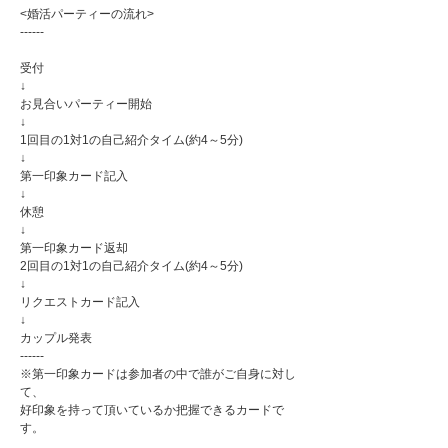
<婚活パーティーの流れ>
------
受付
↓
お見合いパーティー開始
↓
1回目の1対1の自己紹介タイム(約4～5分)
↓
第一印象カード記入
↓
休憩
↓
第一印象カード返却
2回目の1対1の自己紹介タイム(約4～5分)
↓
リクエストカード記入
↓
カップル発表
------
※第一印象カードは参加者の中で誰がご自身に対し
て、
好印象を持って頂いているか把握できるカードで
す。