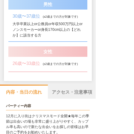
男性
30歳〜37歳位
(±2歳までの方が対象です)
大学卒業以上or公務員or年収500万円以上or
ノンスモーカーor身長170cm以上の【どれ
か】に該当する方
女性
26歳〜33歳位
(±2歳までの方が対象です)
内容・当日の流れ
アクセス・注意事項
パーティー内容
12月に入り街はクリスマスモード全開★毎年この季
節は出会いの場も非常に盛り上がりやすく、カップ
ル率も高いので新たな出会いをお探しの皆様はお早
目のご予約をお勧めいたします。