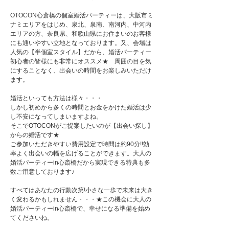
OTOCON心斎橋の個室婚活パーティーは、大阪市ミ
ナミエリアをはじめ、泉北、泉南、南河内、中河内
エリアの方、奈良県、和歌山県にお住まいのお客様
にも通いやすい立地となっております。又、会場は
人気の【半個室スタイル】だから、婚活パーティー
初心者の皆様にも非常にオススメ★ 周囲の目を気
にすることなく、出会いの時間をお楽しみいただけ
ます。
婚活といっても方法は様々・・・
しかし初めから多くの時間とお金をかけた婚活は少
し不安になってしまいますよね。
そこでOTOCONがご提案したいのが【出会い探し】
からの婚活です★
ご参加いただきやすい費用設定で時間は約90分!!効
率よく出会いの幅を広げることができます。大人の
婚活パーティーin心斎橋だから実現できる特典も多
数ご用意しております♪
すべてはあなたの行動次第!小さな一歩で未来は大き
く変わるかもしれません・・・★この機会に大人の
婚活パーティーin心斎橋で、幸せになる準備を始め
てくださいね。