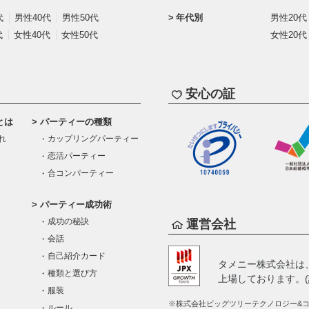
代
男性40代
男性50代
年代別
男性20代
代
女性40代
女性50代
女性20代
安心の証
とは
パーティーの種類
れ
カップリングパーティー
恋活パーティー
合コンパーティー
パーティー成功術
成功の秘訣
運営会社
会話
自己紹介カード
タメニー株式会社は
種類と選び方
上場しております。(証
服装
※株式会社ビッグツリーテクノロジー&コン
ルール