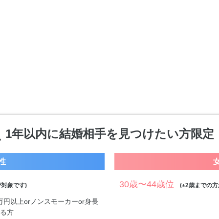
1年以内に結婚相手を見つけたい方限定
性
30歳〜44歳位
対象です)
(±2歳までの方
0万円以上orノンスモーカーor身長
する方