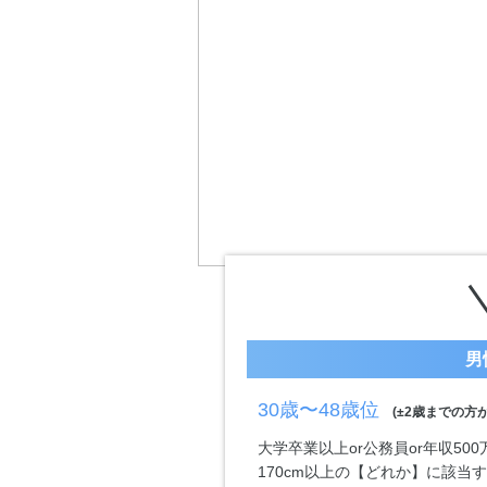
男
30歳〜48歳位
(±2歳までの方が
大学卒業以上or公務員or年収50
170cm以上の【どれか】に該当