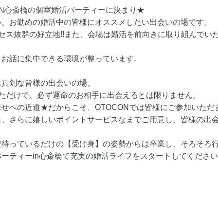
ON心斎橋の個室婚活パーティーに決まり★
い、お勤めの婚活中の皆様にオススメしたい出会いの場です。
セス抜群の好立地!!また、会場は婚活を前向きに取り組んでい
、お話に集中できる環境が整っています。
に真剣な皆様の出会いの場。
しただけで、必ず運命のお相手に出会えるとは限りません。
せへの近道★だからこそ、OTOCONでは皆様にご参加いただ
、さらに嬉しいポイントサービスなまでご用意し、皆様の出会
だ待っているだけの【受け身】の姿勢からは卒業し、そろそろ行
ーティーin心斎橋で充実の婚活ライフをスタートしてください