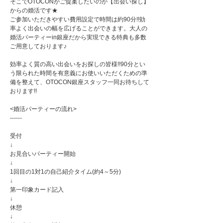
そこでOTOCONがご提案したいのが【出会い探し】
からの婚活です★
ご参加いただきやすい費用設定で時間は約90分!!効
率よく出会いの幅を広げることができます。大人の
婚活パーティーin銀座だから実現できる特典も多数
ご用意しております♪
効率よく質の高い出会いをお探しの皆様!!90分とい
う限られた時間を有意義にお使いいただくための準
備を整えて、OTOCON銀座スタッフ一同お待ちして
おります!!
<婚活パーティーの流れ>
------
受付
↓
お見合いパーティー開始
↓
1回目の1対1の自己紹介タイム(約4～5分)
↓
第一印象カード記入
↓
休憩
↓