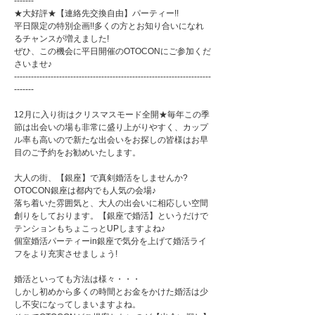
-------
★大好評★【連絡先交換自由】パーティー!!
平日限定の特別企画!!多くの方とお知り合いになれ
るチャンスが増えました!
ぜひ、この機会に平日開催のOTOCONにご参加くだ
さいませ♪
----------------------------------------------------------------------
-------
12月に入り街はクリスマスモード全開★毎年この季
節は出会いの場も非常に盛り上がりやすく、カップ
ル率も高いので新たな出会いをお探しの皆様はお早
目のご予約をお勧めいたします。
大人の街、【銀座】で真剣婚活をしませんか?
OTOCON銀座は都内でも人気の会場♪
落ち着いた雰囲気と、大人の出会いに相応しい空間
創りをしております。【銀座で婚活】というだけで
テンションもちょこっとUPしますよね♪
個室婚活パーティーin銀座で気分を上げて婚活ライ
フをより充実させましょう!
婚活といっても方法は様々・・・
しかし初めから多くの時間とお金をかけた婚活は少
し不安になってしまいますよね。