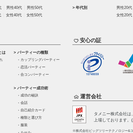
代
男性40代
男性50代
年代別
男性20代
代
女性40代
女性50代
女性20代
安心の証
とは
パーティーの種類
れ
カップリングパーティー
恋活パーティー
合コンパーティー
パーティー成功術
成功の秘訣
運営会社
会話
自己紹介カード
タメニー株式会社は
種類と選び方
上場しております。(証
服装
※株式会社ビッグツリーテクノロジー&コン
ルール