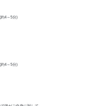
約4～5分)
約4～5分)
中で誰がご自身に対して、