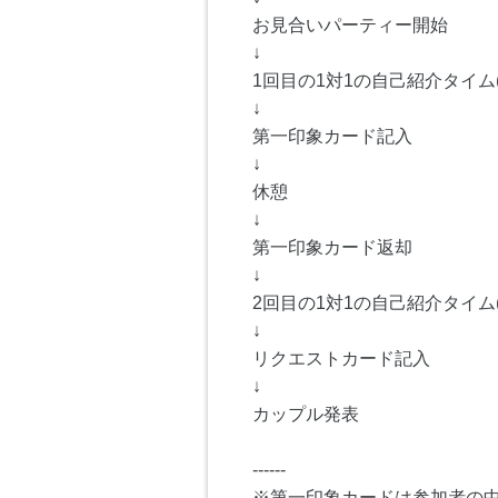
お見合いパーティー開始
↓
1回目の1対1の自己紹介タイム(
↓
第一印象カード記入
↓
休憩
↓
第一印象カード返却
↓
2回目の1対1の自己紹介タイム(
↓
リクエストカード記入
↓
カップル発表
------
※第一印象カードは参加者の