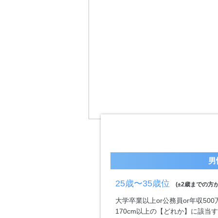
男
25歳〜35歳位
(±2歳までの方が
大学卒業以上or公務員or年収50
170cm以上の【どれか】に該当