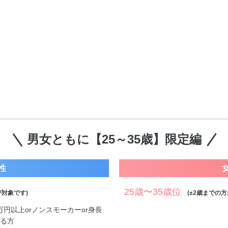
男女ともに【25～35歳】限定編
性
25歳〜35歳位
対象です)
(±2歳までの方
0万円以上orノンスモーカーor身長
する方