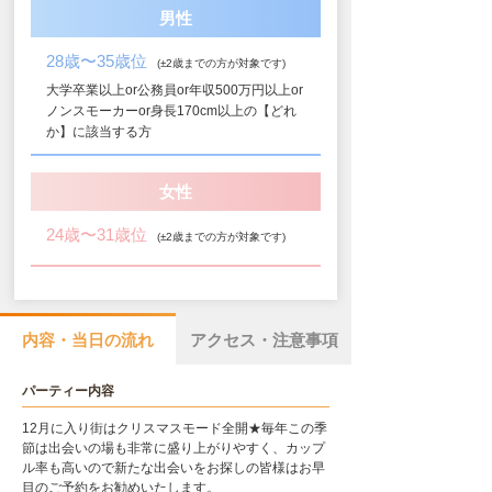
男性
28歳〜35歳位
(±2歳までの方が対象です)
大学卒業以上or公務員or年収500万円以上or
ノンスモーカーor身長170cm以上の【どれ
か】に該当する方
女性
24歳〜31歳位
(±2歳までの方が対象です)
内容・当日の流れ
アクセス・注意事項
パーティー内容
12月に入り街はクリスマスモード全開★毎年この季
節は出会いの場も非常に盛り上がりやすく、カップ
ル率も高いので新たな出会いをお探しの皆様はお早
目のご予約をお勧めいたします。