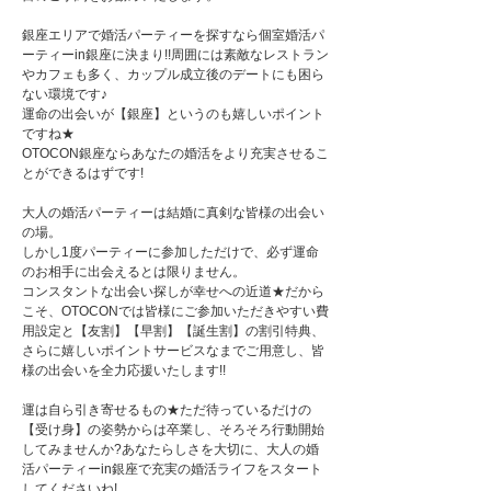
銀座エリアで婚活パーティーを探すなら個室婚活パ
ーティーin銀座に決まり!!周囲には素敵なレストラン
やカフェも多く、カップル成立後のデートにも困ら
ない環境です♪
運命の出会いが【銀座】というのも嬉しいポイント
ですね★
OTOCON銀座ならあなたの婚活をより充実させるこ
とができるはずです!
大人の婚活パーティーは結婚に真剣な皆様の出会い
の場。
しかし1度パーティーに参加しただけで、必ず運命
のお相手に出会えるとは限りません。
コンスタントな出会い探しが幸せへの近道★だから
こそ、OTOCONでは皆様にご参加いただきやすい費
用設定と【友割】【早割】【誕生割】の割引特典、
さらに嬉しいポイントサービスなまでご用意し、皆
様の出会いを全力応援いたします!!
運は自ら引き寄せるもの★ただ待っているだけの
【受け身】の姿勢からは卒業し、そろそろ行動開始
してみませんか?あなたらしさを大切に、大人の婚
活パーティーin銀座で充実の婚活ライフをスタート
してくださいね!