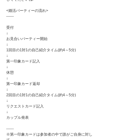
<婚活パーティーの流れ>
------
受付
↓
お見合いパーティー開始
↓
1回目の1対1の自己紹介タイム(約4～5分)
↓
第一印象カード記入
↓
休憩
↓
第一印象カード返却
↓
2回目の1対1の自己紹介タイム(約4～5分)
↓
リクエストカード記入
↓
カップル発表
------
※第一印象カードは参加者の中で誰がご自身に対し