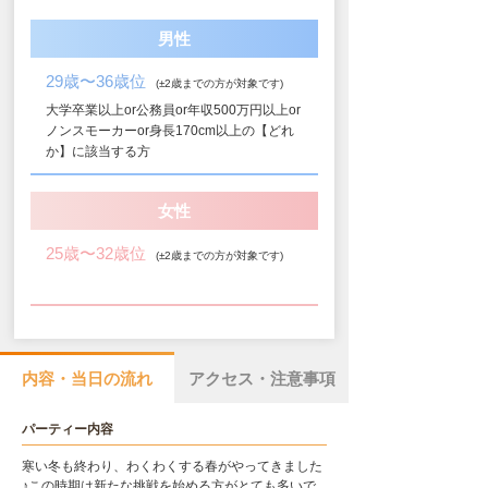
男性
29歳〜36歳位
(±2歳までの方が対象です)
大学卒業以上or公務員or年収500万円以上or
ノンスモーカーor身長170cm以上の【どれ
か】に該当する方
女性
25歳〜32歳位
(±2歳までの方が対象です)
内容・当日の流れ
アクセス・注意事項
パーティー内容
寒い冬も終わり、わくわくする春がやってきました
♪この時期は新たな挑戦を始める方がとても多いで