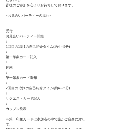
ださいね!
皆様のご参加を心よりお待ちしております。
<お見合いパーティーの流れ>
------
受付
お見合いパーティー開始
↓
1回目の1対1の自己紹介タイム(約4～5分)
↓
第一印象カード記入
↓
休憩
↓
第一印象カード返却
↓
2回目の1対1の自己紹介タイム(約4～5分)
↓
リクエストカード記入
↓
カップル発表
------
※第一印象カードは参加者の中で誰がご自身に対し
て、