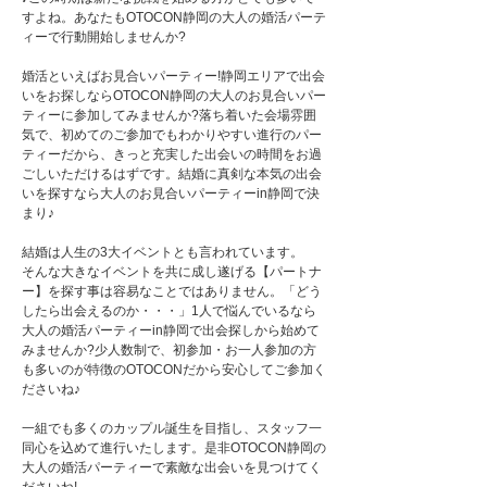
すよね。あなたもOTOCON静岡の大人の婚活パーテ
ィーで行動開始しませんか?
婚活といえばお見合いパーティー!静岡エリアで出会
いをお探しならOTOCON静岡の大人のお見合いパー
ティーに参加してみませんか?落ち着いた会場雰囲
気で、初めてのご参加でもわかりやすい進行のパー
ティーだから、きっと充実した出会いの時間をお過
ごしいただけるはずです。結婚に真剣な本気の出会
いを探すなら大人のお見合いパーティーin静岡で決
まり♪
結婚は人生の3大イベントとも言われています。
そんな大きなイベントを共に成し遂げる【パートナ
ー】を探す事は容易なことではありません。「どう
したら出会えるのか・・・」1人で悩んでいるなら
大人の婚活パーティーin静岡で出会探しから始めて
みませんか?少人数制で、初参加・お一人参加の方
も多いのが特徴のOTOCONだから安心してご参加く
ださいね♪
一組でも多くのカップル誕生を目指し、スタッフ一
同心を込めて進行いたします。是非OTOCON静岡の
大人の婚活パーティーで素敵な出会いを見つけてく