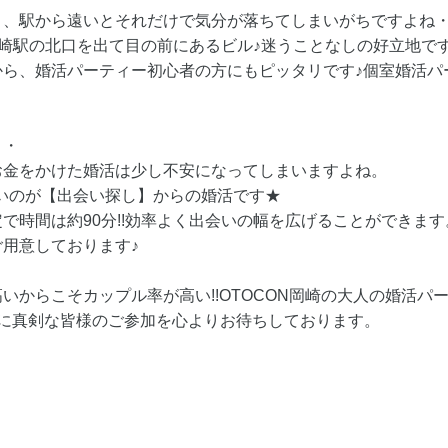
き、駅から遠いとそれだけで気分が落ちてしまいがちですよね
東岡崎駅の北口を出て目の前にあるビル♪迷うことなしの好立地で
ら、婚活パーティー初心者の方にもピッタリです♪個室婚活パー
・・
お金をかけた婚活は少し不安になってしまいますよね。
たいのが【出会い探し】からの婚活です★
で時間は約90分!!効率よく出会いの幅を広げることができます
用意しております♪
いからこそカップル率が高い!!OTOCON岡崎の大人の婚活パ
婚に真剣な皆様のご参加を心よりお待ちしております。