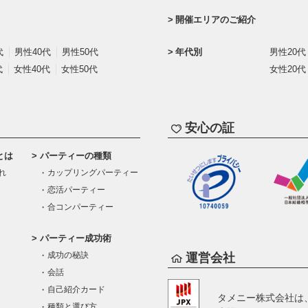
開催エリアのご紹介
代
男性40代
男性50代
年代別
男性20代
代
女性40代
女性50代
女性20代
安心の証
とは
パーティーの種類
れ
カップリングパーティー
恋活パーティー
合コンパーティー
パーティー成功術
成功の秘訣
運営会社
会話
自己紹介カード
タメニー株式会社は
種類と選び方