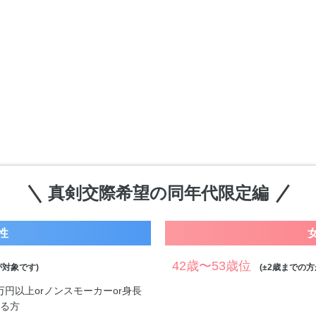
真剣交際希望の同年代限定編
性
42歳〜53歳位
対象です)
(±2歳までの方
0万円以上orノンスモーカーor身長
する方