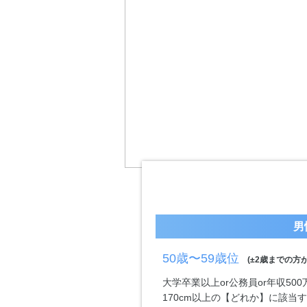
男
50歳〜59歳位
(±2歳までの方が
大学卒業以上or公務員or年収50
170cm以上の【どれか】に該当