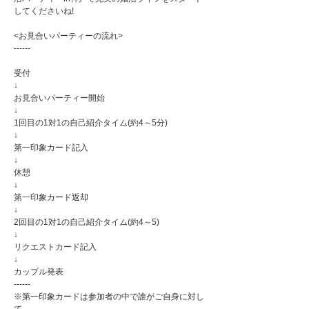
してくださいね!
<お見合いパーティーの流れ>
------
受付
↓
お見合いパーティー開始
↓
1回目の1対1の自己紹介タイム(約4～5分)
↓
第一印象カード記入
↓
休憩
↓
第一印象カード返却
↓
2回目の1対1の自己紹介タイム(約4～5)
↓
リクエストカード記入
↓
カップル発表
------
※第一印象カードは参加者の中で誰がご自身に対し