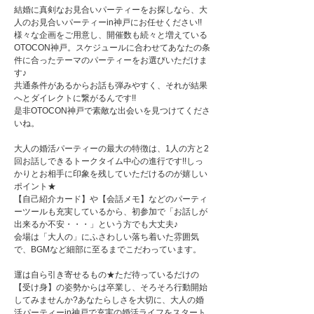
結婚に真剣なお見合いパーティーをお探しなら、大
人のお見合いパーティーin神戸にお任せください!!
様々な企画をご用意し、開催数も続々と増えている
OTOCON神戸。スケジュールに合わせてあなたの条
件に合ったテーマのパーティーをお選びいただけま
す♪
共通条件があるからお話も弾みやすく、それが結果
へとダイレクトに繋がるんです!!
是非OTOCON神戸で素敵な出会いを見つけてくださ
いね。
大人の婚活パーティーの最大の特徴は、1人の方と2
回お話しできるトークタイム中心の進行です!!しっ
かりとお相手に印象を残していただけるのが嬉しい
ポイント★
【自己紹介カード】や【会話メモ】などのパーティ
ーツールも充実しているから、初参加で「お話しが
出来るか不安・・・」という方でも大丈夫♪
会場は「大人の」にふさわしい落ち着いた雰囲気
で、BGMなど細部に至るまでこだわっています。
運は自ら引き寄せるもの★ただ待っているだけの
【受け身】の姿勢からは卒業し、そろそろ行動開始
してみませんか?あなたらしさを大切に、大人の婚
活パーティーin神戸で充実の婚活ライフをスタート